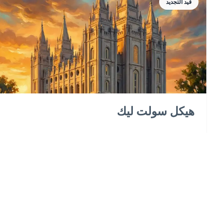
قيد التجديد
هيكل سولت ليك
يرتفع 222 قدمًا (68 مترًا) إلى قمة تمثال الملاك موروني بأبراجه
الستة الشهيرة، استغرق بناء هذه التحفة الجرانيتية 40 عامًا
وتقف كأكثر الرموز شهرة لكنيسة يسوع المسيح لقديسي الأيام
الأخيرة في جميع أنحاء العالم.
Salt Lake City
6 أبريل 1893
استكشاف المعبد ←