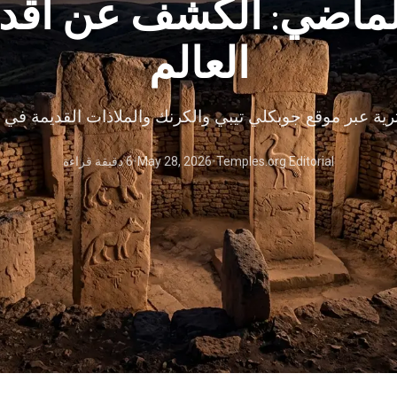
لماضي: الكشف عن أقدم
العالم
رية عبر موقع جوبكلي تيبي والكرنك والملاذات القديمة في ا
Temples.org Editorial
•
May 28, 2026
•
6 دقيقة قراءة