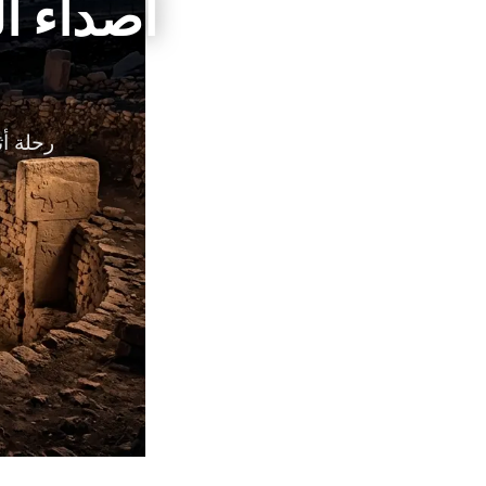
أصداء ا
رحلة أث