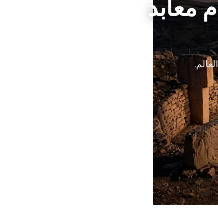
 معابد
لعالم.