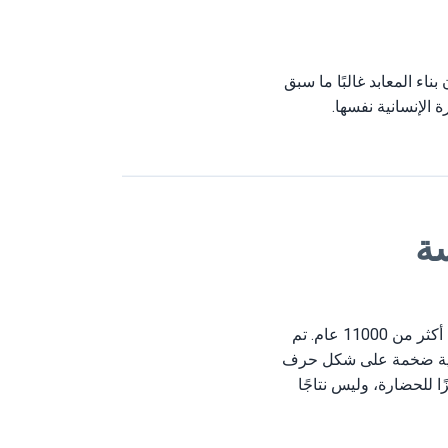
ء المعابد غالبًا ما سبق
 الإنسانية نفسها.
سة
يعتبر جوبكلي تيبي، الواقع في تركيا الحديثة، أقدم مجمع معابد معروف في العالم، ويعود تاريخه إلى أكثر من 11000 عام. تم
 حجرية ضخمة على شكل حرف
 للحضارة، وليس نتاجًا