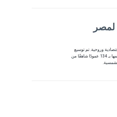
 لمصر
صادية وروحية. تم توسيع
معبد الكرنك، المخصص لعبادة آمون رع، على مدار 2000 عام. تتميز قاعة الأعمدة الضخمة التي يضمها بـ 134 عمودًا شاهقًا من
لشمسية.