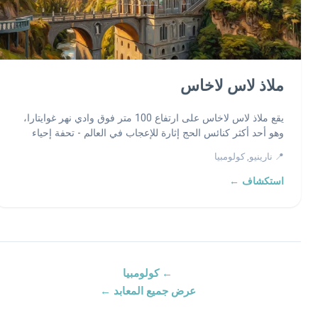
ملاذ لاس لاخاس
يقع ملاذ لاس لاخاس على ارتفاع 100 متر فوق وادي نهر غوايتارا،
وهو أحد أكثر كنائس الحج إثارة للإعجاب في العالم - تحفة إحياء
قوطية مبنية في منحدر الوادي حول صورة معجزة للسيدة العذراء
📍 نارينيو, كولومبيا
مطبوعة مباشرة على الحجر.
استكشاف ←
← كولومبيا
عرض جميع المعابد ←