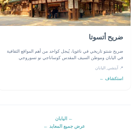
ضريح أتسوتا
ضريح شنتو تاريخي في ناغويا، يُبجل كواحد من أهم المواقع الثقافية
في اليابان وموطن السيف المقدس كوساناجي نو تسوروجي.
📍 آيتشي, اليابان
استكشاف ←
← اليابان
عرض جميع المعابد ←