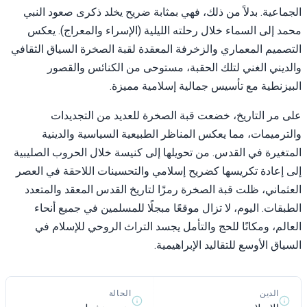
ماعية. بدلاً من ذلك، فهي بمثابة ضريح يخلد ذكرى صعود النبي
د إلى السماء خلال رحلته الليلية (الإسراء والمعراج). يعكس
صميم المعماري والزخرفة المعقدة لقبة الصخرة السياق الثقافي
ديني الغني لتلك الحقبة، مستوحى من الكنائس والقصور
يزنطية مع تأسيس جمالية إسلامية مميزة.
 مر التاريخ، خضعت قبة الصخرة للعديد من التجديدات
ترميمات، مما يعكس المناظر الطبيعية السياسية والدينية
تغيرة في القدس. من تحويلها إلى كنيسة خلال الحروب الصليبية
 إعادة تكريسها كضريح إسلامي والتحسينات اللاحقة في العصر
ثماني، ظلت قبة الصخرة رمزًا لتاريخ القدس المعقد والمتعدد
بقات. اليوم، لا تزال موقعًا مبجلًا للمسلمين في جميع أنحاء
الم، ومكانًا للحج والتأمل يجسد التراث الروحي للإسلام في
ياق الأوسع للتقاليد الإبراهيمية.
الحالة
الدين