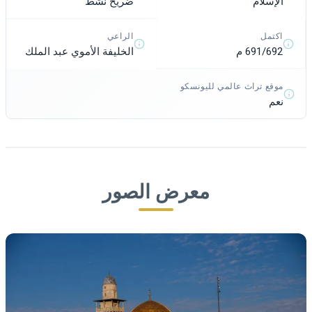
ضريح نشط
الإسلام
اكتمل
الراعي
691/692 م
الخليفة الأموي عبد الملك
موقع تراث عالمي لليونسكو
نعم
معرض الصور