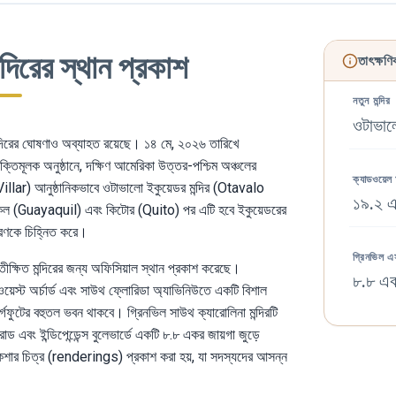
্দিরের স্থান প্রকাশ
তাৎক্ষণ
নতুন মন্দির
ওটাভাল
মন্দিরের ঘোষণাও অব্যাহত রয়েছে। ১৪ মে, ২০২৬ তারিখে
মূলক অনুষ্ঠানে, দক্ষিণ আমেরিকা উত্তর-পশ্চিম অঞ্চলের
ক্যাডওয়েল
Villar) আনুষ্ঠানিকভাবে ওটাভালো ইকুয়েডর মন্দির (Otavalo
১৯.২ এ
াকিল (Guayaquil) এবং কিটোর (Quito) পর এটি হবে ইকুয়েডরের
রসারণকে চিহ্নিত করে।
গ্রিনভিল এ
 প্রতীক্ষিত মন্দিরের জন্য অফিসিয়াল স্থান প্রকাশ করেছে।
৮.৮ এক
্ট অর্চার্ড এবং সাউথ ফ্লোরিডা অ্যাভিনিউতে একটি বিশাল
্গফুটের বহুতল ভবন থাকবে। গ্রিনভিল সাউথ ক্যারোলিনা মন্দিরটি
 ইন্ডিপেন্ডেন্স বুলেভার্ডে একটি ৮.৮ একর জায়গা জুড়ে
কশার চিত্র (renderings) প্রকাশ করা হয়, যা সদস্যদের আসন্ন