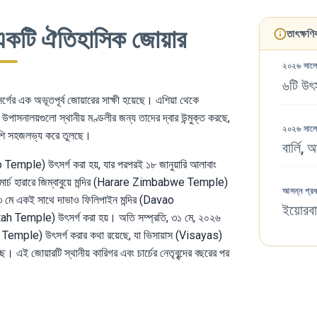
ের একটি ঐতিহাসিক জোয়ার
তাৎক্ষণ
২০২৬ সালে 
৬টি উৎস
র্গের এক অভূতপূর্ব জোয়ারের সাক্ষী হয়েছে। এশিয়া থেকে
উপাসনালয়গুলো স্থানীয় মণ্ডলীর জন্য তাদের দ্বার উন্মুক্ত করছে,
২০২৬ সালে
 বেশি সহজলভ্য করে তুলছে।
বার্লি,
ho Temple) উৎসর্গ করা হয়, যার পরপরই ১৮ জানুয়ারি আলাবাং
র্চ হারারে জিম্বাবুয়ে মন্দির (Harare Zimbabwe Temple)
আসন্ন প্রধ
ে ৩ মে একই সাথে দাভাও ফিলিপাইন মন্দির (Davao
ইয়োরবা
ah Temple) উৎসর্গ করা হয়। অতি সম্প্রতি, ৩১ মে, ২০২৬
Temple) উৎসর্গ করার কথা রয়েছে, যা ভিসায়াস (Visayas)
 এই জোয়ারটি স্থানীয় কারিগর এবং চার্চের নেতৃবৃন্দের বছরের পর