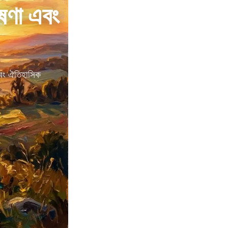
োষণা এবং
 এবং ঐতিহাসিক