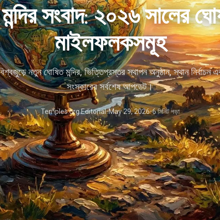
 মন্দির সংবাদ: ২০২৬ সালের ঘ
মাইলফলকসমূহ
শ্বজুড়ে নতুন ঘোষিত মন্দির, ভিত্তিপ্রস্তর স্থাপন অনুষ্ঠান, স্থান নির্বাচন
সংস্কারের সর্বশেষ আপডেট।
Temples.org Editorial
•
May 29, 2026
•
6 মিনিট পড়া