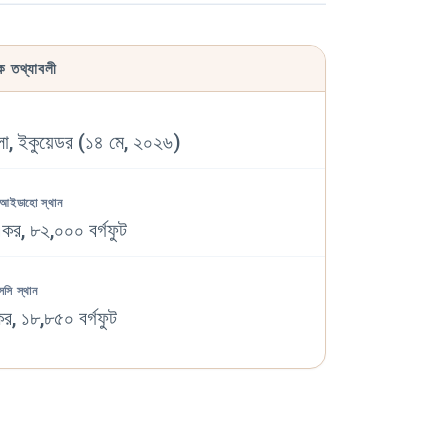
িক তথ্যাবলী
ো, ইকুয়েডর (১৪ মে, ২০২৬)
 আইডাহো স্থান
কর, ৮২,০০০ বর্গফুট
সসি স্থান
র, ১৮,৮৫০ বর্গফুট