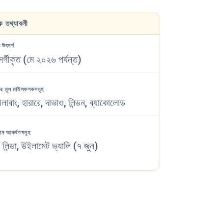
িক তথ্যাবলী
উৎসর্গ
র্গীকৃত (মে ২০২৬ পর্যন্ত)
র মূল মাইলফলকসমূহ
 আলাবাং, হারারে, দাভাও, লিন্ডন, ব্যাকোলোড
ান আকর্ষণসমূহ
 লিন্ডা, উইলামেট ভ্যালি (৭ জুন)