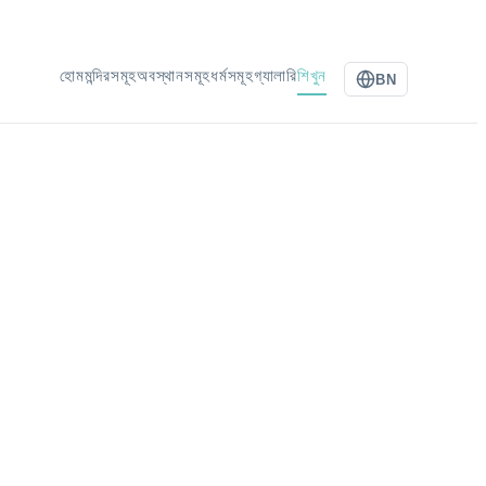
হোম
মন্দিরসমূহ
অবস্থানসমূহ
ধর্মসমূহ
গ্যালারি
শিখুন
BN