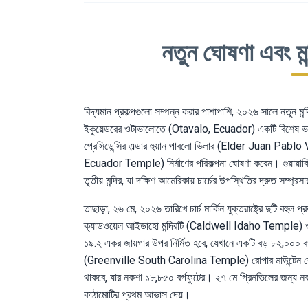
নতুন ঘোষণা এবং মন
বিদ্যমান প্রকল্পগুলো সম্পন্ন করার পাশাপাশি, ২০২৬ সালে নতুন 
ইকুয়েডরের ওটাভালোতে (Otavalo, Ecuador) একটি বিশেষ ভক্তি
প্রেসিডেন্সির এল্ডার হুয়ান পাবলো ভিলার (Elder Juan Pablo 
Ecuador Temple) নির্মাণের পরিকল্পনা ঘোষণা করেন। গুয়ায়
তৃতীয় মন্দির, যা দক্ষিণ আমেরিকায় চার্চের উপস্থিতির দ্রুত সম্প্
তাছাড়া, ২৬ মে, ২০২৬ তারিখে চার্চ মার্কিন যুক্তরাষ্ট্রে দুটি বহুল
ক্যাডওয়েল আইডাহো মন্দিরটি (Caldwell Idaho Temple) ওয়েস
১৯.২ একর জায়গার উপর নির্মিত হবে, যেখানে একটি বড় ৮২,০০০ বর
(Greenville South Carolina Temple) রোপার মাউন্টেন রোড এবং
থাকবে, যার নকশা ১৮,৮৫০ বর্গফুটের। ২৭ মে গ্রিনভিলের জন্য ন
কাঠামোটির প্রথম আভাস দেয়।