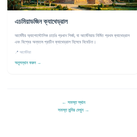
এচমিয়াডজিন ক্যাথেড্রাল
আর্মেনীয় অ্যাপোস্টোলিক চার্চের প্রধান গির্জা, যা আর্মেনিয়ায় নির্মিত প্রথম ক্যাথেড্রাল
এবং বিশ্বের অন্যতম প্রাচীন ক্যাথেড্রাল হিসেবে বিবেচিত।
📍 আর্মেনিয়া
অনুসন্ধান করুন →
← সমস্ত স্থান
সমস্ত মন্দির দেখুন →