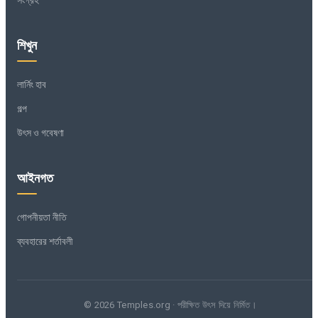
শিখুন
লার্নিং হাব
গল্প
উৎস ও গবেষণা
আইনগত
গোপনীয়তা নীতি
ব্যবহারের শর্তাবলী
© 2026 Temples.org · পরীক্ষিত উৎস দিয়ে নির্মিত।