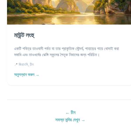
মাউন্ট লংহু
একটি পবিত্র তাওবাদী পর্বত যা তার প্রাকৃতিক সৌন্দর্য, পাহাড়ের গায়ে খোদাই করা
সমাধি এবং তাওধর্মের ঝেঙ্গি স্কুলের পৈতৃক নিবাসের জন্য পরিচিত।
📍 জিয়াংসি, চীন
অনুসন্ধান করুন →
← চীন
সমস্ত মন্দির দেখুন →