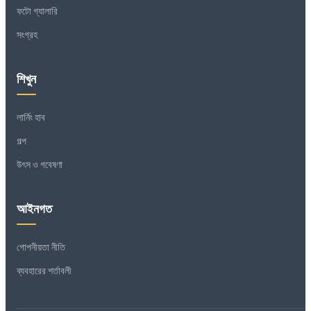
ফটো গ্যালারি
সংগ্রহ
শিখুন
লার্নিং হাব
গল্প
উৎস ও গবেষণা
আইনগত
গোপনীয়তা নীতি
ব্যবহারের শর্তাবলী