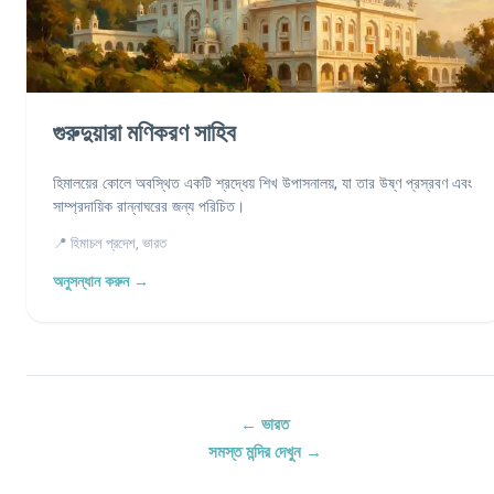
গুরুদুয়ারা মণিকরণ সাহিব
হিমালয়ের কোলে অবস্থিত একটি শ্রদ্ধেয় শিখ উপাসনালয়, যা তার উষ্ণ প্রস্রবণ এবং
সাম্প্রদায়িক রান্নাঘরের জন্য পরিচিত।
📍 হিমাচল প্রদেশ, ভারত
অনুসন্ধান করুন →
← ভারত
সমস্ত মন্দির দেখুন →