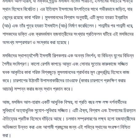
মসজিদ আল-হারাম, যা মক্কার গ্র্যান্ড মসজিদ নামেও পরিচিত, ইসলামের সবচেয়ে পবিত্র
স্থান হিসেবে বিবেচিত। এর ইতিহাস ইসলামের উৎপত্তির সাথে গভীরভাবে জড়িত, যার
কেন্দ্রে রয়েছে কাবা শরিফ। মুসলমানদের বিশ্বাস অনুযায়ী, এটি মূলত হযরত ইব্রাহিম
(আঃ) এবং তাঁর পুত্র হযরত ইসমাইল (আঃ) নির্মাণ করেছিলেন। শতাব্দীর পর শতাব্দী ধরে,
শাসকদের ভক্তি এবং ক্রমবর্ধমান হজযাত্রীদের সংখ্যার প্রতিফলন ঘটিয়ে এই মসজিদের
অসংখ্য সম্প্রসারণ ও সংস্কার করা হয়েছে।
মসজিদের স্থাপত্যশৈলী ইসলামী শিল্পকলার এক অনন্য নিদর্শন, যা বিভিন্ন যুগের বিভিন্ন
শৈলীর সংমিশ্রণ। কালো রেশমি কাপড়ে আবৃত এবং সোনার সুতোর কারুকাজে সজ্জিত
ঘনক আকৃতির কাবা শরিফ বিশ্বজুড়ে মুসলমানদের প্রার্থনার মূল কেন্দ্রবিন্দু হিসেবে কাজ
করে। চারপাশের উঠানটি উপাসনাকারীদের তাওয়াফ (কাবার চারপাশে প্রদক্ষিণ করার
আচার) সম্পন্ন করার জন্য স্থান প্রদান করে।
আজ, মসজিদ আল-হারাম একটি আধুনিক বিস্ময়, যা প্রতি বছর লক্ষ লক্ষ দর্শনার্থীদের
সুবিধার্থে অত্যাধুনিক সুযোগ-সুবিধায় সজ্জিত। এটি ঐক্য, বিশ্বাস এবং ইসলামের চিরন্তন
ঐতিহ্যের প্রতীক হিসেবে দাঁড়িয়ে আছে। চলমান সম্প্রসারণের লক্ষ্য হলো হজযাত্রীদের
অভিজ্ঞতা উন্নত করা এবং আগামী প্রজন্মের জন্য এই পবিত্র স্থানের সংরক্ষণ নিশ্চিত
করা।