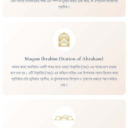
এবং তাদের তীর্থযাত্রার সময় এটি স্পর্শ বা চুম্বন করার চেষ্টা করে, যা ঐশ্বরিক সংযোগের
প্রতীক।
Maqam Ibrahim (Station of Abraham)
কাবার কাছে অবস্থিত একটি পাথর যাতে হযরত ইব্রাহিম (আঃ)-এর পায়ের ছাপ রয়েছে
বলে বলা হয়। এটি ইব্রাহিম (আঃ)-এর অবিচল ভক্তি এবং উপাসনার স্থান হিসেবে কাবা
প্রতিষ্ঠায় তাঁর ভূমিকার প্রতীক, যা মুসলমানদের বিশ্বাস ও ত্যাগের গুরুত্ব স্মরণ করিয়ে
দেয়।