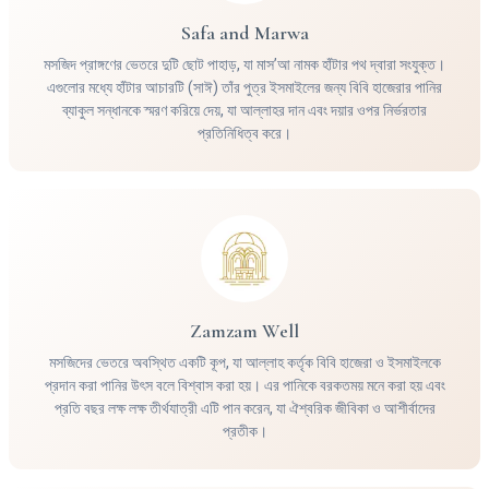
Safa and Marwa
মসজিদ প্রাঙ্গণের ভেতরে দুটি ছোট পাহাড়, যা মাস’আ নামক হাঁটার পথ দ্বারা সংযুক্ত।
এগুলোর মধ্যে হাঁটার আচারটি (সাঈ) তাঁর পুত্র ইসমাইলের জন্য বিবি হাজেরার পানির
ব্যাকুল সন্ধানকে স্মরণ করিয়ে দেয়, যা আল্লাহর দান এবং দয়ার ওপর নির্ভরতার
প্রতিনিধিত্ব করে।
Zamzam Well
মসজিদের ভেতরে অবস্থিত একটি কূপ, যা আল্লাহ কর্তৃক বিবি হাজেরা ও ইসমাইলকে
প্রদান করা পানির উৎস বলে বিশ্বাস করা হয়। এর পানিকে বরকতময় মনে করা হয় এবং
প্রতি বছর লক্ষ লক্ষ তীর্থযাত্রী এটি পান করেন, যা ঐশ্বরিক জীবিকা ও আশীর্বাদের
প্রতীক।