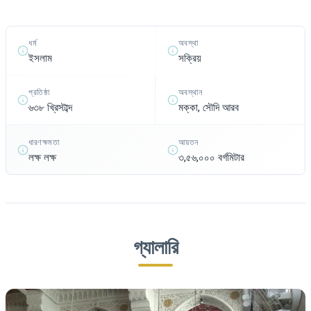
ধর্ম
অবস্থা
ইসলাম
সক্রিয়
প্রতিষ্ঠা
অবস্থান
৬৩৮ খ্রিস্টাব্দ
মক্কা, সৌদি আরব
ধারণক্ষমতা
আয়তন
লক্ষ লক্ষ
৩,৫৬,০০০ বর্গমিটার
গ্যালারি