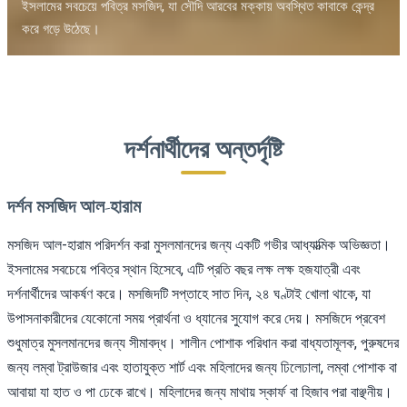
ইসলামের সবচেয়ে পবিত্র মসজিদ, যা সৌদি আরবের মক্কায় অবস্থিত কাবাকে কেন্দ্র
করে গড়ে উঠেছে।
দর্শনার্থীদের অন্তর্দৃষ্টি
দর্শন মসজিদ আল-হারাম
মসজিদ আল-হারাম পরিদর্শন করা মুসলমানদের জন্য একটি গভীর আধ্যাত্মিক অভিজ্ঞতা।
ইসলামের সবচেয়ে পবিত্র স্থান হিসেবে, এটি প্রতি বছর লক্ষ লক্ষ হজযাত্রী এবং
দর্শনার্থীদের আকর্ষণ করে। মসজিদটি সপ্তাহে সাত দিন, ২৪ ঘণ্টাই খোলা থাকে, যা
উপাসনাকারীদের যেকোনো সময় প্রার্থনা ও ধ্যানের সুযোগ করে দেয়। মসজিদে প্রবেশ
শুধুমাত্র মুসলমানদের জন্য সীমাবদ্ধ। শালীন পোশাক পরিধান করা বাধ্যতামূলক, পুরুষদের
জন্য লম্বা ট্রাউজার এবং হাতাযুক্ত শার্ট এবং মহিলাদের জন্য ঢিলেঢালা, লম্বা পোশাক বা
আবায়া যা হাত ও পা ঢেকে রাখে। মহিলাদের জন্য মাথায় স্কার্ফ বা হিজাব পরা বাঞ্ছনীয়।