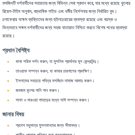
মসজিদটি দর্শনার্থীদের সহায়তার জন্য বিভিন্ন সেবা প্রদান করে, যার মধ্যে রয়েছে খুতবার
রিয়েল-টাইম অনুবাদ, বহুভাষিক গাইড এবং ধর্মীয় নির্দেশনার জন্য নির্ধারিত বুথ।
চলাফেরায় অক্ষম ব্যক্তিদের জন্য হুইলচেয়ারের ব্যবস্থা রয়েছে এবং বয়স্ক ও
ভিন্নভাবে সক্ষম দর্শনার্থীদের জন্য সহজ যাতায়াত নিশ্চিত করতে বিশেষ পথের ব্যবস্থা
রয়েছে।
প্রধান বৈশিষ্ট্য
কাবা শরিফ দর্শন করুন, যা মুসলিম প্রার্থনার মূল কেন্দ্রবিন্দু।
তাওয়াফ সম্পন্ন করুন, যা কাবার চারপাশের প্রদক্ষিণ।
ইসলামের সবচেয়ে পবিত্র মসজিদে নামাজ আদায় করুন।
জমজম কূপের পানি পান করুন।
সাফা ও মারওয়া পাহাড়ের মধ্যে সাঈ সম্পন্ন করুন।
জানার বিষয়
প্রবেশ শুধুমাত্র মুসলমানদের জন্য সীমাবদ্ধ।
শালীন পোশাক পরিধান করা বাধ্যতামূলক।