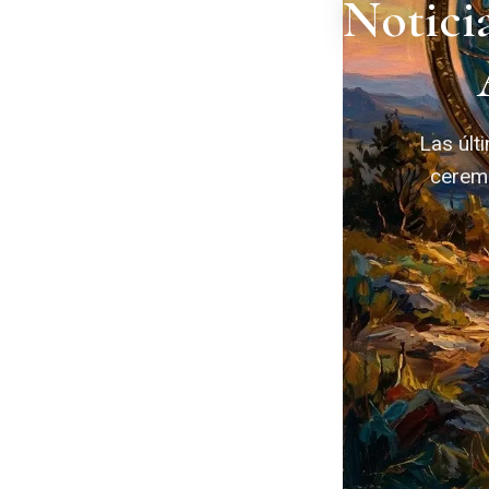
Notici
Las últ
ceremo