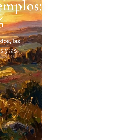
emplos:
6
dos, las
s y las