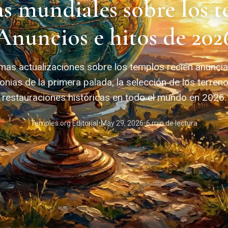
as mundiales sobre los t
Anuncios e hitos de 202
imas actualizaciones sobre los templos recién anuncia
nias de la primera palada, la selección de los terreno
restauraciones históricas en todo el mundo en 2026.
Temples.org Editorial
•
May 29, 2026
•
6 min de lectura