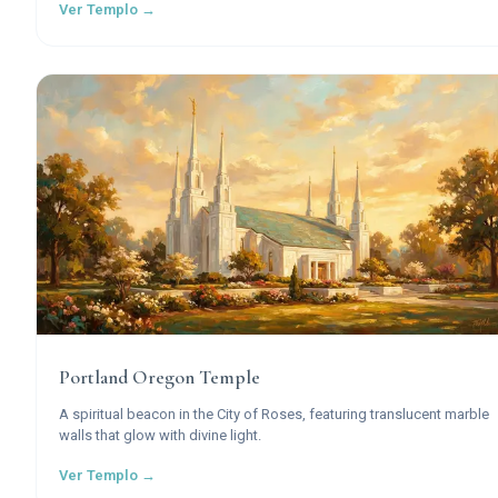
Ver Templo →
Church of Jesus Christ of Latter-day Saints worldwide.
Portland Oregon Temple
A spiritual beacon in the City of Roses, featuring translucent marble
walls that glow with divine light.
Ver Templo →