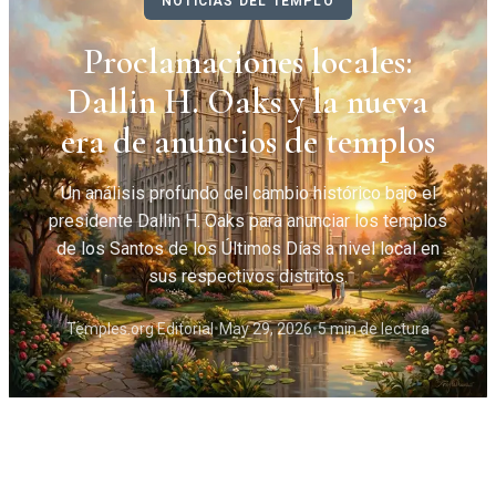
NOTICIAS DEL TEMPLO
Proclamaciones locales:
Dallin H. Oaks y la nueva
era de anuncios de templos
Un análisis profundo del cambio histórico bajo el
presidente Dallin H. Oaks para anunciar los templos
de los Santos de los Últimos Días a nivel local en
sus respectivos distritos.
Temples.org Editorial
•
May 29, 2026
•
5 min de lectura