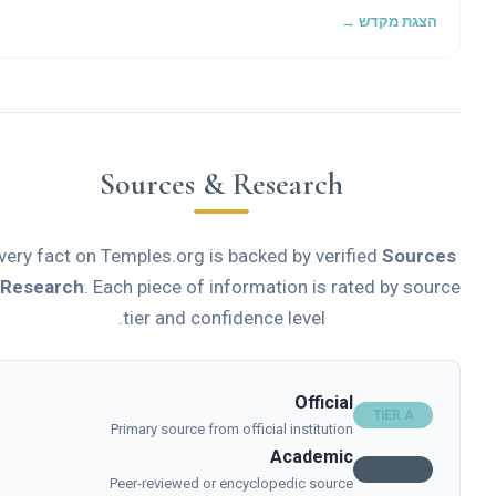
of Renaissance and Baroque genius crowned by Michelangelo's
הצגת מקדש →
soaring dome, sheltering the tomb of the Apostle Peter and the
artistic treasures of a civilization.
Sources & Research
Every fact on Temples.org is backed by verified
Source
& Research
. Each piece of information is rated by sour
tier and confidence level.
Official
TIER A
Primary source from official institution
Academic
TIER B
Peer-reviewed or encyclopedic source