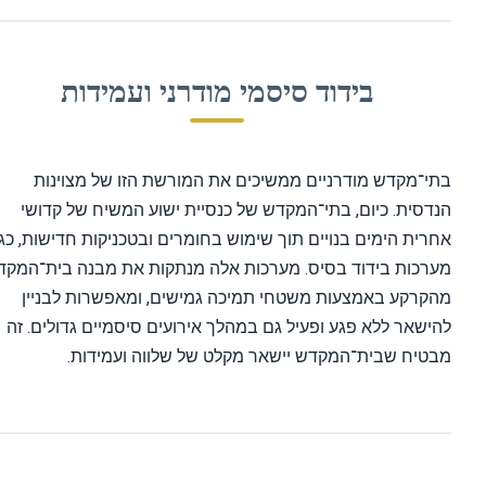
בידוד סיסמי מודרני ועמידות
י־מקדש מודרניים ממשיכים את המורשת הזו של מצוינות
דסית. כיום, בתי־המקדש של כנסיית ישוע המשיח של קדושי
רית הימים בנויים תוך שימוש בחומרים ובטכניקות חדישות, כגון
רכות בידוד בסיס. מערכות אלה מנתקות את מבנה בית־המקדש
קרקע באמצעות משטחי תמיכה גמישים, ומאפשרות לבניין
ישאר ללא פגע ופעיל גם במהלך אירועים סיסמיים גדולים. זה
טיח שבית־המקדש יישאר מקלט של שלווה ועמידות.