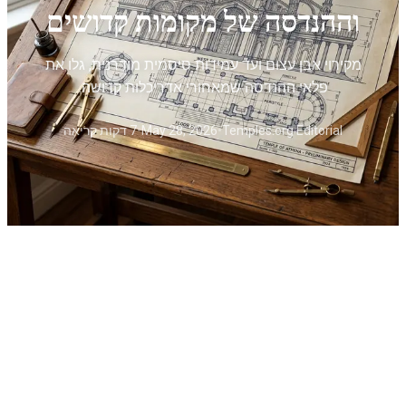
וההנדסה של מקומות קדושים
מקירוי אבן עצום ועד עמידות סיסמית מודרנית, גלו את
פלאי ההנדסה שמאחורי אדריכלות קדושה.
Temples.org Editorial
•
May 28, 2026
•
7 דקות קריאה