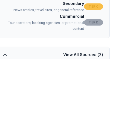
Secondary
TIER C
News articles, travel sites, or general reference
Commercial
TIER D
Tour operators, booking agencies, or promotional
content
View All Sources (2)
Retrieved
Tier
Source
Field
Encyclopædia
Gothic
Britannica
2026-05-28
Cathedral
B
(opens in a
Architecture
new tab)
The
Earthquake
Economist