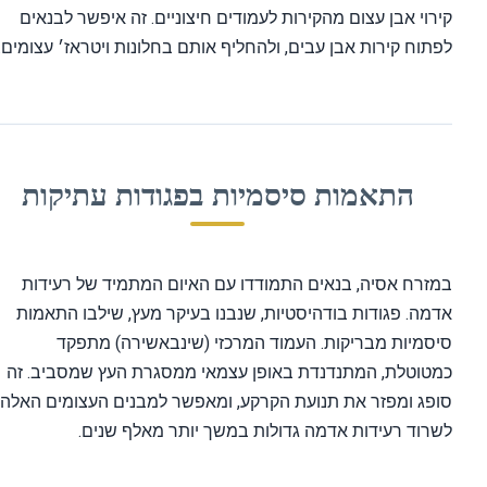
רוי אבן עצום מהקירות לעמודים חיצוניים. זה איפשר לבנאים
תוח קירות אבן עבים, ולהחליף אותם בחלונות ויטראז׳ עצומים.
התאמות סיסמיות בפגודות עתיקות
זרח אסיה, בנאים התמודדו עם האיום המתמיד של רעידות
מה. פגודות בודהיסטיות, שנבנו בעיקר מעץ, שילבו התאמות
סמיות מבריקות. העמוד המרכזי (שינבאשירה) מתפקד
מטוטלת, המתנדנדת באופן עצמאי ממסגרת העץ שמסביב. זה
פג ומפזר את תנועת הקרקע, ומאפשר למבנים העצומים האלה
רוד רעידות אדמה גדולות במשך יותר מאלף שנים.