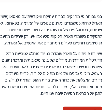
 עם ההופי מחזיקים בברית עתיקה ומקודשת עם מאסאו (שומר
ץ) לחיות כמשמרים ומגינים צנועים של האדמה. בפארוואן גאפ
וטה, פטרוגליפים שלהם עומדים כעדויות פיזיות ונצחיות
קידם כשומרי הארץ. חקיקות סלע אלו אינן רק שרידים מהעבר;
סימנים רוחניים פעילים המחברים את האנשים אל האדמה.
רה פיזית זו על הארץ עומדת בניגוד מוחלט לטביעת הרגל
גיטלית המודרנית. מודלים של בינה מלאכותית ומרכזי נתונים
מים דורשים משאבי טבע אדירים — צריכת ג'יגה-וואטים של
ל, מיליוני גלונים של מים מתוקים לקירור, וכריית מינרלים
רים המצלקת את כדור הארץ. ברית ההופי קוראת לנו לשוב
יתוק הווירטואלי, ומזכירה לנו שרוחניות אמיתית דורשת מאיתנו
ן על הבריאה הפיזית שבה אנו חיים.