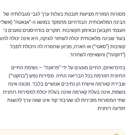
רות המזרח מציעות תובנות בעלות ערך לגבי מגבלותיה של
נה המלאכותית. הבודהיזם מתמקד במושג ה-“אנאטה” (אשליית
מי הקבוע) ובאימון הקשיבות. חוקרים בודהיסטים טוענים כי
ד שבינה מלאכותית יכולה לשחזר לוגיקה, היא אינה יכולה להשיג
בות (“סאטי”) או הארה, מכיוון שחסרה לה היכולת לסבל
וקהה”) והשאיפה לשחרור.
נדואיזם, החיים מונעים על ידי “פראנה” — נשימת החיים
ונית הזורמת בכל הבריאה החיה. מסירות נפש (“בהקטי”)
ירת קארמה אישית הן נתיבים אנושיים בלבד. מכונה אינה
מת, אינה בעלת קארמה ואינה בעלת יכולת למסירות רוחנית.
 המסורות מזכירות לנו שעיבוד קוד אינו שווה ערך להשגת
עה רוחנית.