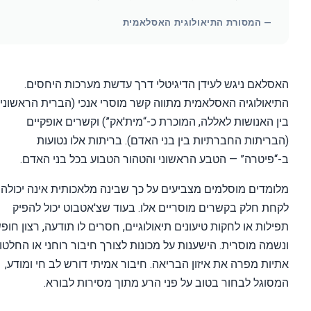
— המסורת התיאולוגית האסלאמית
לאם ניגש לעידן הדיגיטלי דרך עדשת מערכות היחסים.
אולוגיה האסלאמית מתווה קשר מוסרי אנכי (הברית הראשונית
 האנושות לאללה, המוכרת כ-“מית'אק”) וקשרים אופקיים
ריתות החברתיות בין בני האדם). בריתות אלו נטועות
פיטרה” — הטבע הראשוני והטהור הטבוע בכל בני האדם.
מדים מוסלמים מצביעים על כך שבינה מלאכותית אינה יכולה
ת חלק בקשרים מוסריים אלו. בעוד שצ'אטבוט יכול להפיק
לות או לחקות טיעונים תיאולוגיים, חסרים לו תודעה, רצון חופשי
מה מוסרית. הישענות על מכונות לצורך חיבור רוחני או החלטות
ות מפרה את איזון הבריאה. חיבור אמיתי דורש לב חי ומודע,
וגל לבחור בטוב על פני הרע מתוך מסירות לבורא.