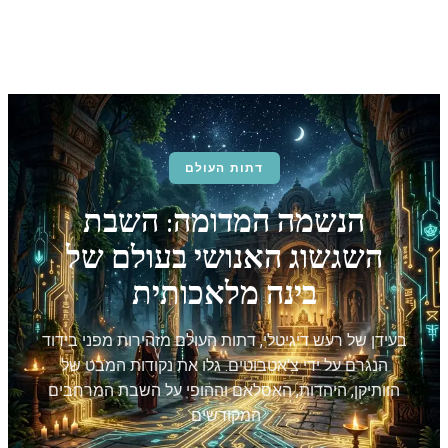
דתות העולם
הנשמה המדומה: השבת
השגשוג האנושי בעולם של
בינה מלאכותית
ידן של רעש דיגיטלי, דתות העולם מזהירות מפני בידוד
הנגרם על ידי צ'אטבוטים. גלו את נקודות המבט של
וותיקן, היהדות, האסלאם וההופי על השבת המרחבים
המקודשים.