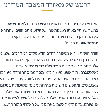
הרעש של מאוורר המטבח המודרני
 אי פעם כיביתם קולט אדים רועש במטבח לאחר שפעל
ך שעות? באותו רגע פתאומי של שקט, אתם חווים שחרור פיזי
מתח. רק בהיעדרו אתם מבינים עד כמה רעש הרקע היה
יש אוזניים בפועל.
יה חושית זו היא מטפורה לחיים הדיגיטליים המודרניים שלנו. אנו
ים בין חמש לתשע שעות ביום כשאנו דבוקים למסכים זוהרים.
וריתמים אוצרים את הפיד שלנו כדי שיהיה 'מושלם
נסטגרם', תוך אופטימיזציה לזמן מסך ממוסחר ומדדי מעורבות.
פן גובר, אנו מוצאים את עצמנו נסוגים למונולוגים דיגיטליים עם
טבוטים, ומחפשים תשובות מהירות מבינה מלאכותית במקום
 אותנטי. בתהליך זה, אנו מאבדים את החיבור האנכי שלנו
והי ואת החיבור האופקי שלנו זה לזה. כדי להשיב לעצמנו את
שיותנו, עלינו ללמוד לשמוע את קולו של האלוהי בתוך הרעש