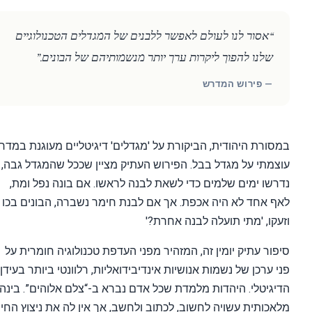
“אסור לנו לעולם לאפשר ללבנים של המגדלים הטכנולוגיים
שלנו להפוך ליקרות ערך יותר מנשמותיהם של הבונים.”
— פירוש המדרש
ורת היהודית, הביקורת על 'מגדלים' דיגיטליים מעוגנת במדרש
מתי על מגדל בבל. הפירוש העתיק מציין שככל שהמגדל גבה,
שו ימים שלמים כדי לשאת לבנה לראשו. אם בונה נפל ומת,
 אחד לא היה אכפת. אך אם לבנת חימר נשברה, הבונים בכו
קו, 'מתי תועלה לבנה אחרת?'
ור עתיק יומין זה, המזהיר מפני העדפת טכנולוגיה חומרית על
 ערכן של נשמות אנושיות אינדיבידואליות, רלוונטי ביותר בעידן
גיטלי. היהדות מלמדת שכל אדם נברא ב-“צלם אלוהים”. בינה
כותית עשויה לחשוב, לכתוב ולחשב, אך אין לה את ניצוץ החיים