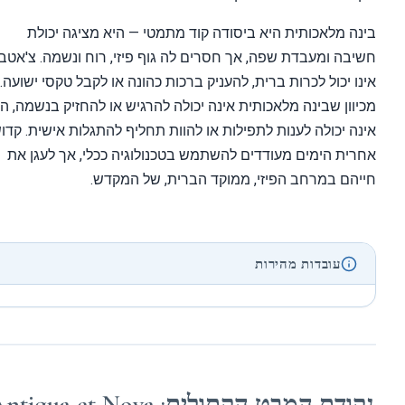
ה מלאכותית היא ביסודה קוד מתמטי — היא מציגה יכולת
בה ומעבדת שפה, אך חסרים לה גוף פיזי, רוח ונשמה. צ'אטבוט
ו יכול לכרות ברית, להעניק ברכות כהונה או לקבל טקסי ישועה.
וון שבינה מלאכותית אינה יכולה להרגיש או להחזיק בנשמה, היא
ה יכולה לענות לתפילות או להוות תחליף להתגלות אישית. קדושי
ית הימים מעודדים להשתמש בטכנולוגיה ככלי, אך לעגן את
הם במרחב הפיזי, ממוקד הברית, של המקדש.
עובדות מהירות
דת המבט הקתולית: Antiqua et Nova