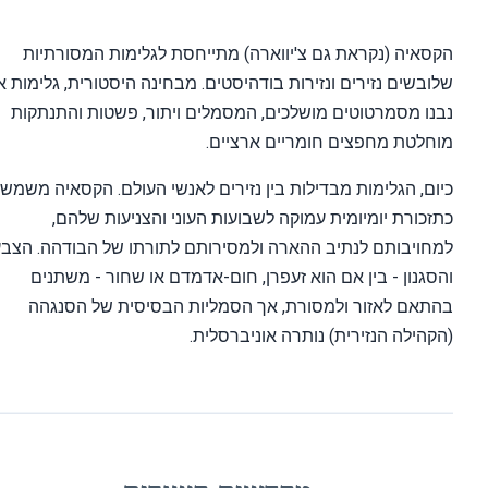
סאיה (נקראת גם צ'יווארה) מתייחסת לגלימות המסורתיות
ובשים נזירים ונזירות בודהיסטים. מבחינה היסטורית, גלימות אלו
נו מסמרטוטים מושלכים, המסמלים ויתור, פשטות והתנתקות
חלטת מחפצים חומריים ארציים.
ום, הגלימות מבדילות בין נזירים לאנשי העולם. הקסאיה משמשת
זכורת יומיומית עמוקה לשבועות העוני והצניעות שלהם,
חויבותם לנתיב ההארה ולמסירותם לתורתו של הבודהה. הצבע
סגנון - בין אם הוא זעפרן, חום-אדמדם או שחור - משתנים
תאם לאזור ולמסורת, אך הסמליות הבסיסית של הסנגהה
קהילה הנזירית) נותרה אוניברסלית.