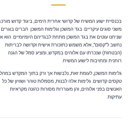
נסיית ישוע המשיח של קדושי אחרית הימים, ביגוד קדוש מורכב
ני סוגים עיקריים: בגד המשכן וגלימות המשכן. חברים בוגרים
יחנו עוטים את בגד המשכן מתחת לבגדיהם היומיומיים. הוא אינו
שב ל"קסום", אלא משמש כתזכורת אישית וקדושה לבריתות
בטחות) שנכרתו עם אלוהים במקדש, ומציע סמל של הגנה
חנית ומחויבות לישוע המשיח.
ימות המשכן, לעומת זאת, נלבשות אך ורק בתוך המקדש במהלך
סים קדושים. גלימות אלה לבנות, מסמלות טוהר ושוויון של כל
נשים בפני אלוהים, והן מעוררות מסורות כהונה מקראיות
יקות.