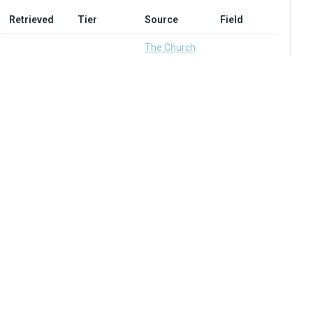
Retrieved
Tier
Source
Field
The Church
of Jesus
Temple
Christ of
Garments
2026-05-13
Latter-day
and
A
Saints
Sacred
(opens in a
Clothing
new tab)
Reform
Judaism
The Tallit
2026-05-13
B
(opens in a
and Tzitzit
new tab)
Tricycle: The
Buddhist
The
2026-05-13
Review
Buddhist
B
(opens in a
Robe
new tab)