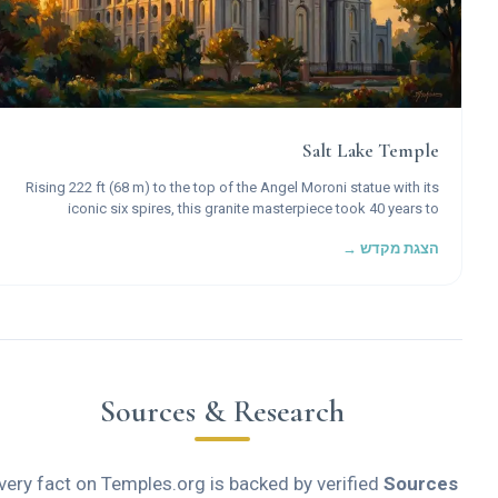
Salt Lake Temple
Rising 222 ft (68 m) to the top of the Angel Moroni statue with its
iconic six spires, this granite masterpiece took 40 years to
construct and stands as the most recognized symbol of The
הצגת מקדש →
Church of Jesus Christ of Latter-day Saints worldwide.
Sources & Research
Every fact on Temples.org is backed by verified
Source