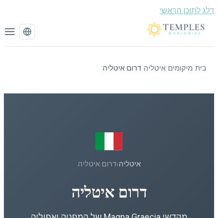
 לתוכן הראשי
בית
מיקומים
איטליה
דרום איטליה
/
/
/
איטליה
›
דרום איטליה
דרום איטליה
מקדשי Magna Graecia של קמפניה ואפוליה