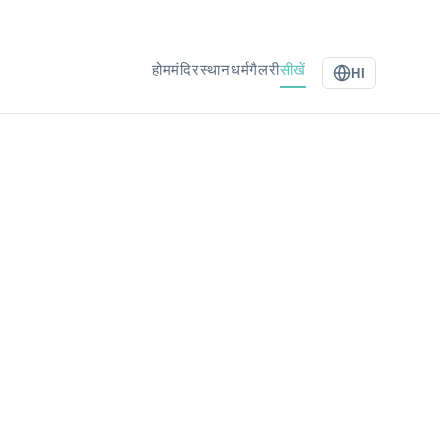
होम
मंदिर
स्थान
धर्म
गैलरी
सीखें
HI