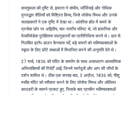
वास्तुकला की दृष्टि से, इमारत ने संघीय, जॉर्जियाई और गोथिक
पुनरुद्धार शैलियों को मिश्रित किया, जिसे जोसेफ स्मिथ और उनके
सलाहकारों ने एक दृष्टि में देखा था। आंतरिक हॉल में कमरे के
प्रत्येक छोर पर अद्वितीय, चार-स्तरीय पल्पिट थे, जो हारूनिक और
मेल्कीसेडेक पुरोहितत्व पदानुक्रमों का प्रतिनिधित्व करते थे। छत से
निलंबित ड्रॉप-डाउन कैनवास पर्दे, बड़े कमरों को भविष्यवक्ताओं के
स्कूल के लिए छोटे कक्षाओं में विभाजित करने की अनुमति देते थे।
27 मार्च, 1836 को मंदिर के समर्पण के साथ असाधारण आध्यात्मिक
अभिव्यक्तियों की रिपोर्टें आईं, जिनमें स्वर्गदूतों और आग की जीभों के
दर्शन शामिल थे। ठीक एक सप्ताह बाद, 3 अप्रैल, 1836 को, यीशु
मसीह मंदिर को स्वीकार करने के लिए जोसेफ स्मिथ और ओलिवर
काउडरी के सामने प्रकट हुए, जिसके बाद प्राचीन भविष्यवक्ताओं
मूसा, एलियास और एलिजा की उपस्थिति हुई, जिन्होंने इस्राएल के
जमावड़े और परिवारों की मुहर के लिए महत्वपूर्ण पुरोहितत्व कुंजियों को
बहाल किया।