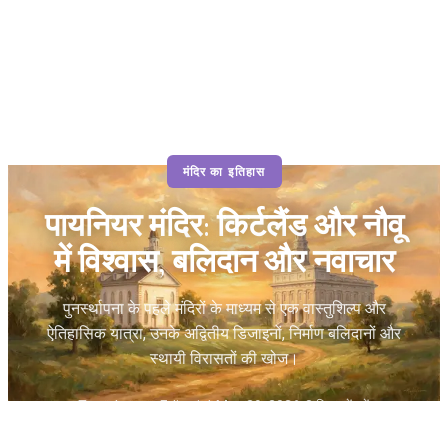
मंदिर का इतिहास
पायनियर मंदिर: किर्टलैंड और नौवू
में विश्वास, बलिदान और नवाचार
पुनर्स्थापना के पहले मंदिरों के माध्यम से एक वास्तुशिल्प और
ऐतिहासिक यात्रा, उनके अद्वितीय डिजाइनों, निर्माण बलिदानों और
स्थायी विरासतों की खोज।
Temples.org Editorial
•
May 29, 2026
•
8 मिनट में पढ़ें