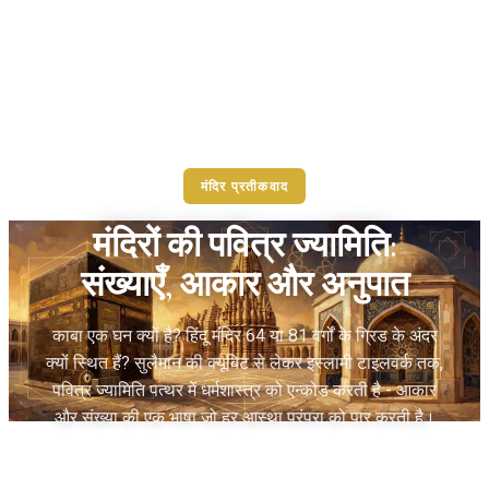
मंदिर प्रतीकवाद
मंदिरों की पवित्र ज्यामिति:
संख्याएँ, आकार और अनुपात
काबा एक घन क्यों है? हिंदू मंदिर 64 या 81 वर्गों के ग्रिड के अंदर
क्यों स्थित हैं? सुलैमान की क्यूबिट से लेकर इस्लामी टाइलवर्क तक,
पवित्र ज्यामिति पत्थर में धर्मशास्त्र को एन्कोड करती है - आकार
और संख्या की एक भाषा जो हर आस्था परंपरा को पार करती है।
Temples.org Editorial
•
May 8, 2026
•
8 मिनट में पढ़ें