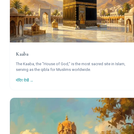
Kaaba
The Kaaba, the "House of God," is the most sacred site in Islam,
serving as the qibla for Muslims worldwide.
मंदिर देखें →