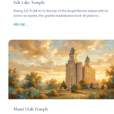
Salt Lake Temple
Rising 222 ft (68 m) to the top of the Angel Moroni statue with its
iconic six spires, this granite masterpiece took 40 years to
construct and stands as the most recognized symbol of The
मंदिर देखें →
Church of Jesus Christ of Latter-day Saints worldwide.
Manti Utah Temple