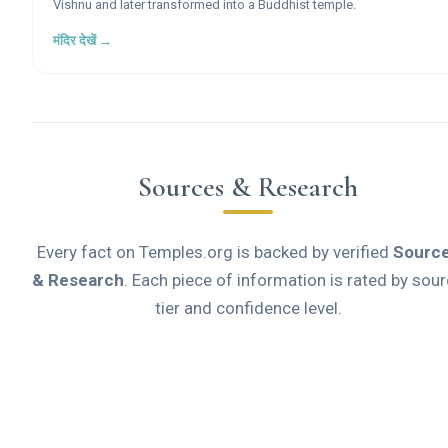
Vishnu and later transformed into a Buddhist temple.
मंदिर देखें →
Sources & Research
Every fact on Temples.org is backed by verified
Sourc
& Research
. Each piece of information is rated by sou
tier and confidence level.
Official
TIER A
Primary source from official institution
Academic
TIER B