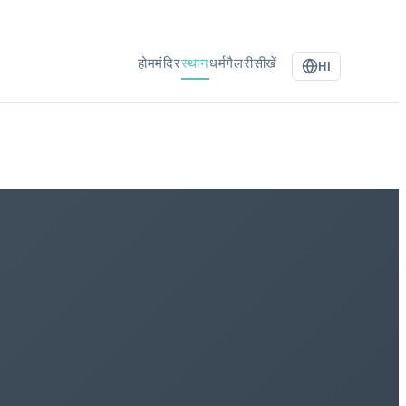
होम
मंदिर
स्थान
धर्म
गैलरी
सीखें
HI