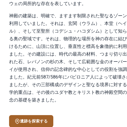
ウェの局所的な存在を表しています。
神殿の建築は、明確で、ますます制限された聖なるゾーン
利用していました。それは、玄関（ウラム）、本堂（ヘイ
ル）、そして至聖所（コデシュ・ハコダシム）として知ら
る奥の聖域です。それは、物理的な場所を神の存在に結び
けるために、山頂に位置し、垂直性と標高を象徴的に利用
ました。その建設には、時代の最高の材料、つまり切り出
れた石、レバノンの杉の木、そして広範囲な金のオーバー
イが使用され、信仰の記念碑的な中心としての役割を強調
ました。紀元前587/586年にバビロニア人によって破壊さ
ましたが、その三部構成のデザインと聖なる境界に対する
学的重点は、その後のユダヤ教とキリスト教の神殿空間の
念の基礎を築きました。
遺跡を探索する