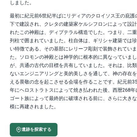
しました。
最初に紀元前6世紀半ばにリディアのクロイソス王の庇護
下で建設され、クレタの建築家ケルシフロンによって設計
れたこの神殿は、ディプテラル構造でした。つまり、二重
列柱で囲まれていました。柱自体は、ギリシャ建築では珍
い特徴である、その基部にレリーフ彫刻で装飾されていま
た。ソロモンの神殿とは神学的に根本的に異なっていまし
が、共通の古代の目標を共有していました。それは、比類
ないエンジニアリングと美的美しさを通して、神の存在を
える畏敬の念を起こさせる会場を作ることです。紀元前35
年にヘロストラトスによって焼き払われた後、西暦268年
ゴート族によって最終的に破壊される前に、さらに大きな
模に再建されました。
遺跡を探索する