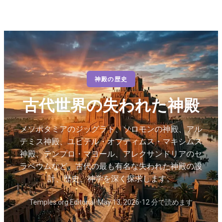
神殿の歴史
古代世界の失われた神殿
メソポタミアのジッグラト、ソロモンの神殿、アル
テミス神殿、ユピテル・オプティムス・マキシムス
神殿、テンプロ・マヨール、アレクサンドリアのセ
ラペウムなど、古代の最も有名な失われた神殿の設
計、歴史、神学を深く探求します。
Temples.org Editorial
•
May 13, 2026
•
12 分で読めます