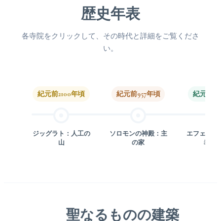
歴史年表
各寺院をクリックして、その時代と詳細をご覧くださ
い。
紀元前2100年頃
紀元前957年頃
紀元前55
ジッグラト：人工の
ソロモンの神殿：主
エフェソス
山
の家
ミス
聖なるものの建築