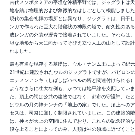
古代メソポタミアの平坦な沖積平野では、ジッグラトは天
地を結ぶ物理的および象徴的なはしごとして機能しました
現代の集会礼拝の場所とは異なり、ジッグラトは、日干し
ンガで作られた巨大な階段状の神殿の塔で、耐久性のある
成レンガの外装が瀝青で接着されていました。それらは、
坦な地形から天に向かってそびえ立つ人工の山として設計
れました。
最も有名な現存する基礎は、ウル・ナンム王によって紀元
21世紀に建設されたウルのジッグラトですが、バビロン
エテメンアンキ（しばしばバベルの塔と関連付けられる）
ようなさらに壮大な例も、かつては地平線を支配していま
た。頂上の祠は公共の建物ではなく、都市の守護神、たと
ばウルの月の神ナンナの「地上の家」でした。頂上へのア
セスは、司祭に厳しく制限されていました。この建築的階
は、神々が天上の空間に住んでおり、これらの記念碑的な
段を上ることによってのみ、人類は神の領域に近づくこと