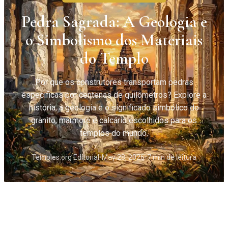
Pedra Sagrada: A Geologia e
o Simbolismo dos Materiais
do Templo
Por que os construtores transportam pedras
específicas por centenas de quilômetros? Explore a
história, a geologia e o significado simbólico do
granito, mármore e calcário escolhidos para os
templos do mundo.
Temples.org Editorial
•
May 28, 2026
•
7 min de leitura