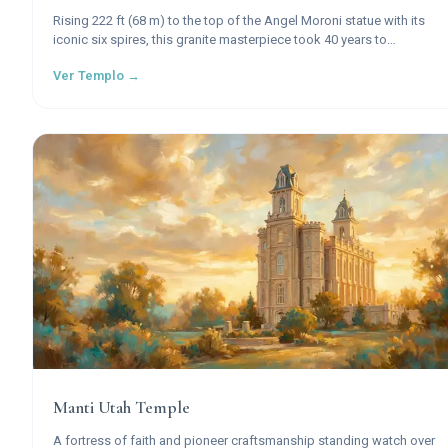
Rising 222 ft (68 m) to the top of the Angel Moroni statue with its
iconic six spires, this granite masterpiece took 40 years to
construct and stands as the most recognized symbol of The
Ver Templo →
Church of Jesus Christ of Latter-day Saints worldwide.
Manti Utah Temple
A fortress of faith and pioneer craftsmanship standing watch over