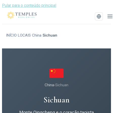
Pular para o conteúdo principal
INÍCIO
LOCAIS
China
Sichuan
/
/
/
China
›
Sichuan
Sichuan
Monte Qingcheng e o coração taoista