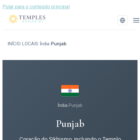
Pular para o conteúdo principal
INÍCIO
LOCAIS
Índia
Punjab
/
/
/
Índia
›
Punjab
Punjab
Coração do Sikhismo, incluindo o Templo