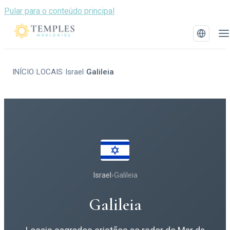
Pular para o conteúdo principal
INÍCIO
LOCAIS
Israel
Galileia
/
/
/
Israel
›
Galileia
Galileia