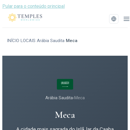
Pular para o conteúdo principal
INÍCIO
LOCAIS
Arábia Saudita
Meca
/
/
/
Arábia Saudita
›
Meca
Meca
A cidade mais sagrada do Islã, lar da Caaba