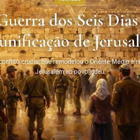
Guerra dos Seis Dias 
unificação de Jerusa
onflito crucial que remodelou o Oriente Médio e r
Jerusalém ao povo judeu.