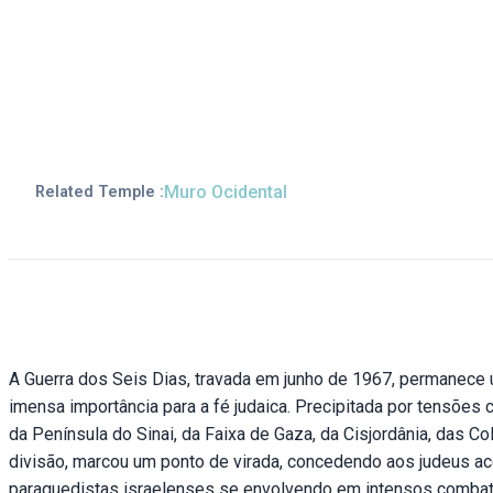
Muro Ocidental
Related Temple :
A Guerra dos Seis Dias, travada em junho de 1967, permanece
imensa importância para a fé judaica. Precipitada por tensões c
da Península do Sinai, da Faixa de Gaza, da Cisjordânia, das 
divisão, marcou um ponto de virada, concedendo aos judeus a
paraquedistas israelenses se envolvendo em intensos combate