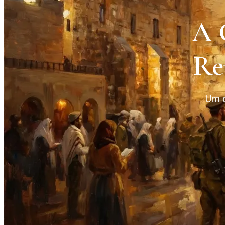
A 
Re
Um c