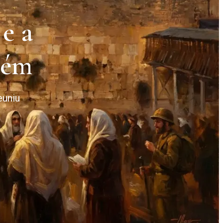
e a
lém
euniu