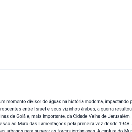
 um momento divisor de águas na história moderna, impactando 
rescentes entre Israel e seus vizinhos árabes, a guerra resultou
Colinas de Golã e, mais importante, da Cidade Velha de Jerusalé
cesso ao Muro das Lamentações pela primeira vez desde 1948. A 
s urbanos para superar as forças jordanianas. A captura do M