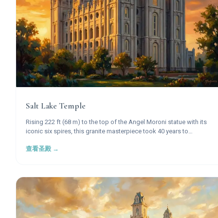
Salt Lake Temple
Rising 222 ft (68 m) to the top of the Angel Moroni statue with its
iconic six spires, this granite masterpiece took 40 years to
construct and stands as the most recognized symbol of The
查看圣殿 →
Church of Jesus Christ of Latter-day Saints worldwide.