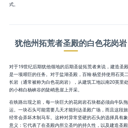
式。
犹他州拓荒者圣殿的白色花岗岩
对于19世纪后期犹他领地的后期圣徒拓荒者来说，建造圣
是一项艰巨的任务。对于盐湖圣殿，百翰·杨坚持使用石英
长岩（通常被称为白色花岗岩），从建筑工地以南20英里
的小棉白杨峡谷的陡峭悬崖上开采。
在铁路出现之前，每一块巨大的花岗岩石块都必须由牛队拖
运。一块石头可能需要几天才能到达圣殿广场，而且这段旅
经常会弄坏木制马车。这种对异常坚硬的石头的选择具有象
意义：它代表了在圣殿内所立圣约的持久性，以及建造圣殿