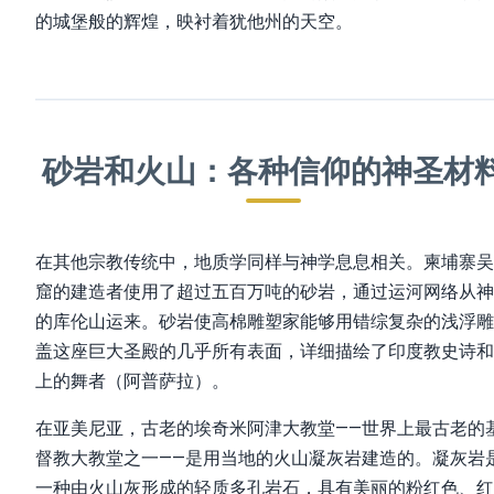
的城堡般的辉煌，映衬着犹他州的天空。
砂岩和火山：各种信仰的神圣材
在其他宗教传统中，地质学同样与神学息息相关。柬埔寨吴
窟的建造者使用了超过五百万吨的砂岩，通过运河网络从神
的库伦山运来。砂岩使高棉雕塑家能够用错综复杂的浅浮雕
盖这座巨大圣殿的几乎所有表面，详细描绘了印度教史诗和
上的舞者（阿普萨拉）。
在亚美尼亚，古老的埃奇米阿津大教堂——世界上最古老的
督教大教堂之一——是用当地的火山凝灰岩建造的。凝灰岩
一种由火山灰形成的轻质多孔岩石，具有美丽的粉红色、红