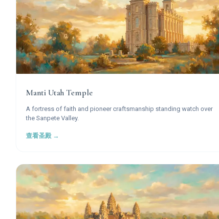
Manti Utah Temple
A fortress of faith and pioneer craftsmanship standing watch over
the Sanpete Valley.
查看圣殿 →