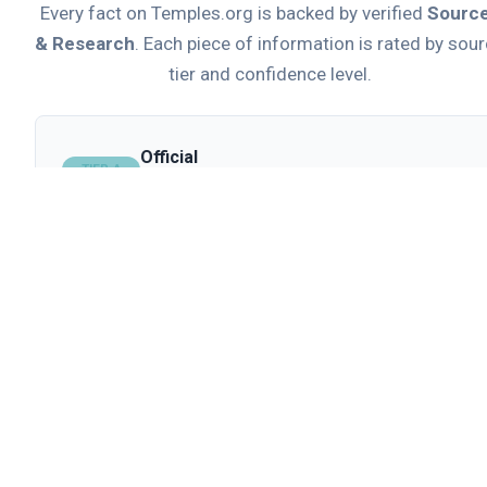
Every fact on Temples.org is backed by verified
Sourc
& Research
. Each piece of information is rated by sou
tier and confidence level.
Official
TIER A
Primary source from official institution
Academic
TIER B
Peer-reviewed or encyclopedic source
Secondary
TIER C
News articles, travel sites, or general reference
Commercial
TIER D
Tour operators, booking agencies, or promotional
content
View All Sources (3)