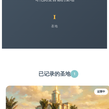
1
圣地
已记录的圣地
1
运营中