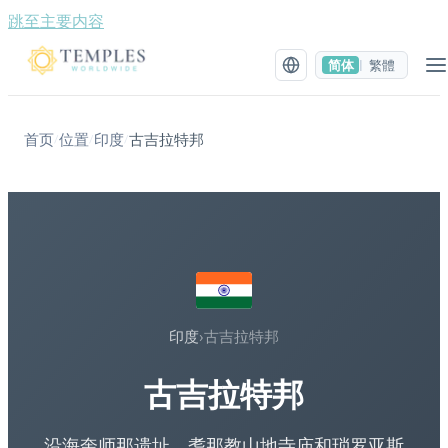
跳至主要内容
简体
繁體
|
首页
位置
印度
古吉拉特邦
/
/
/
印度
›
古吉拉特邦
古吉拉特邦
沿海奎师那遗址、耆那教山地寺庙和琐罗亚斯