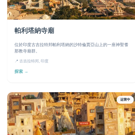
帕利塔納寺廟
位於印度古吉拉特邦帕利塔納的沙特倫賈亞山上的一座神聖耆
那教寺廟群。
📍 古吉拉特邦, 印度
探索 →
运营中