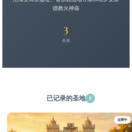
德教火神庙
3
圣地
已记录的圣地
3
运营中