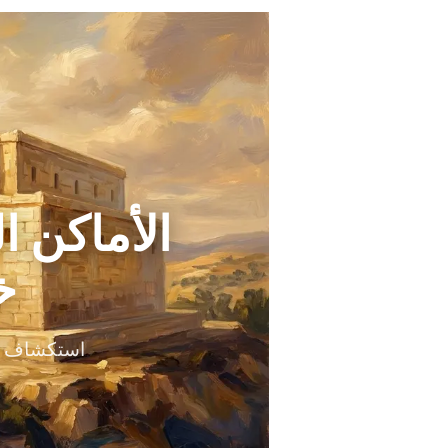
الأماكن 
خ
استكشاف لأ