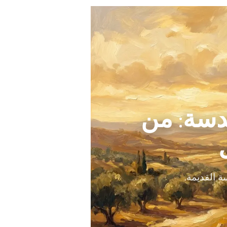
دسة: من
 القديمة.