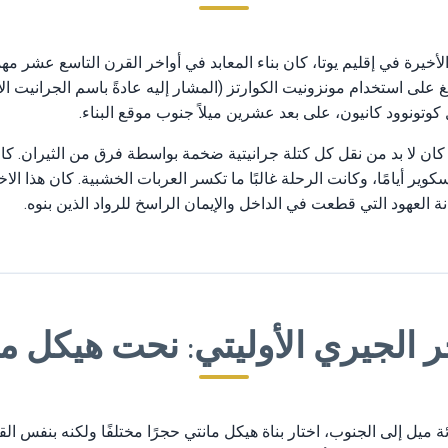
الأخيرة في إقليم يوتا، كان بناء المعابد في أواخر القرن التاسع عشر م
 على استخدام مونزونيت الكوارتز (المشار إليه عادةً باسم الجرانيت ا
كوتونوود كانيون، على بعد عشرين ميلاً جنوب موقع البناء.
كان لا بد من نقل كل كتلة جرانيتية ضخمة بواسطة فرق من الثيران. ك
ير أيامًا، وكانت الرحلة غالبًا ما تكسر العربات الخشبية. كان هذا ال
انة العهود التي قطعت في الداخل والإيمان الراسخ للرواد الذين بنوه.
 الجيري الأوليتي: نحت هيكل م
ئة ميل إلى الجنوب، اختار بناة هيكل مانتي حجرًا مختلفًا ولكنه بنفس ال