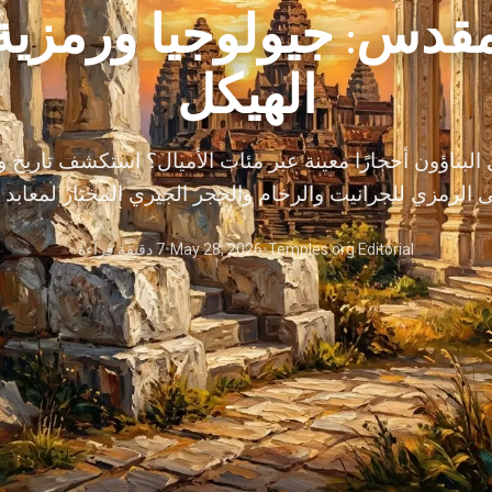
قدس: جيولوجيا ورمزية 
الهيكل
ل البناؤون أحجارًا معينة عبر مئات الأميال؟ استكشف تاريخ و
 الرمزي للجرانيت والرخام والحجر الجيري المختار لمعابد ا
Temples.org Editorial
•
May 28, 2026
•
7 دقيقة قراءة