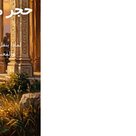
حجر م
لماذا ينق
والمعنى