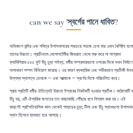
can we say 'স্বর্গের পানে ধাবিত'?
অধিকাংশ মন্দির এবং পবিত্র উপাসনালয়ের সবচেয়ে সহজে চেনা যায় এমন বৈশিষ্ট্য হল
তাদের উচ্চতা। প্রাচীনতম মেসোপটেমীয় জিগুরাত থেকে শুরু করে লা সাগ্রাদা
ফ্যামিলিয়ার ৫৫৫ ফুট উঁচু চূড়া পর্যন্ত, ধর্মীয় সম্প্রদায়গুলো ওপরের দিকে ভবন নির্মাণে
অসাধারণ সম্পদ বিনিয়োগ করেছে। এর কারণ ব্যবহারিক এবং গভীরভাবে প্রতীকী উভয
উল্লম্ব স্থাপত্য চোখকে — এবং আত্মাকে — স্বর্গের দিকে পরিচালিত করে।
প্রায় প্রতিটি ধর্মীয় ঐতিহ্যেই উচ্চতা ঈশ্বরের নিকটবর্তী হওয়ার প্রতীক। কাঠামোটি 
উঁচু হয়, এটি ঐশ্বরিক জগতের তত কাছাকাছি পৌঁছায় বলে বিশ্বাস করা হয়। এই
কারণেই প্রাগৈতিহাসিক কাল থেকেই পাহাড়ের চূড়া, টিলা এবং উঁচু স্থানগুলো উপাসনা
স্থান হিসেবে ব্যবহৃত হয়ে আসছে।