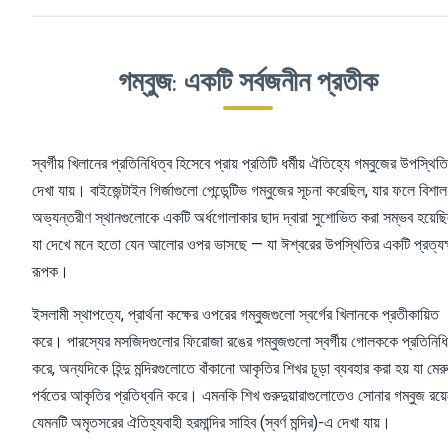
গম্বুজ: একটি সর্বজনীন প্রতীক
স্বর্গীয় খিলানের প্রতিনিধিত্ব হিসেবে প্রায় প্রতিটি ধর্মীয় ঐতিহ্যে গম্বুজের উপস্থিতি
দেখা যায়। বাইজেন্টাইন গির্জাগুলো পেন্ডেন্টিভ গম্বুজের সূচনা করেছিল, যার ফলে বিশাল
অভ্যন্তরীণ স্থানগুলোকে একটি অর্ধগোলাকার ছাদ দ্বারা সুশোভিত করা সম্ভব হয়েছ
যা দেখে মনে হতো যেন আলোর ওপর ভাসছে — যা ঈশ্বরের উপস্থিতির একটি প্রত্যক
রূপক।
ইসলামী স্থাপত্যে, প্রার্থনা কক্ষের ওপরের গম্বুজগুলো স্বর্গের খিলানকে প্রতীকায়িত
করে। পারস্যের মসজিদগুলোর ফিরোজা রঙের গম্বুজগুলো স্বর্গীয় গোলককে প্রতিনিধি
করে, অন্যদিকে হিন্দু মন্দিরগুলোতে বাঁকানো আকৃতির শিখর চূড়া ব্যবহার করা হয় যা মেরু
পর্বতের আকৃতির প্রতিধ্বনি করে। এমনকি শিখ গুরুদুয়ারাগুলোতেও সোনার গম্বুজ রয়ে
যেমনটি অমৃতসরের ঐতিহ্যবাহী হরমান্দির সাহিব (স্বর্ণ মন্দির)-এ দেখা যায়।