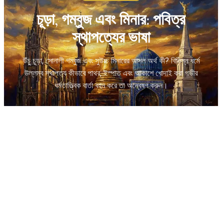
চূড়া, গম্বুজ এবং মিনার: পবিত্র
স্থাপত্যের ভাষা
উঁচু চূড়া, সোনালী গম্বুজ এবং সুউচ্চ মিনারের আসল অর্থ কী? বিভিন্ন ধর্মে
উল্লম্ব স্থাপত্য কীভাবে পাথর, ইস্পাত এবং আকাশে খোদাই করা গভীর
ধর্মতাত্ত্বিক বার্তা বহন করে তা অন্বেষণ করুন।
Temples.org Editorial
•
February 16, 2026
•
6 মিনিট পড়া