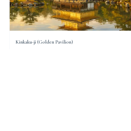
Kinkaku-ji (Golden Pavilion)
A stunning Zen Buddhist temple in Kyoto, Japan, renowned for its
golden facade and serene gardens.
মন্দির দেখুন →
Sources & Research
Every fact on Temples.org is backed by verified
Sourc