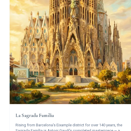
La Sagrada Família
Rising from Barcelona's Eixample district for over 140 years, the
Sagrada Família is Antoni Gaudí's completed masterpiece — a