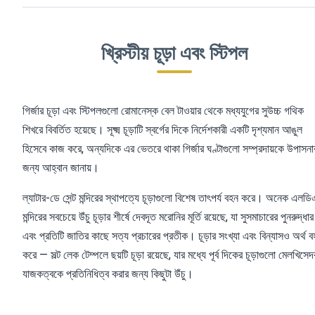
খ্রিস্টীয় চূড়া এবং স্টিপল
গির্জার চূড়া এবং স্টিপলগুলো রোমানেস্ক বেল টাওয়ার থেকে মধ্যযুগের সুউচ্চ গথিক
শিখরে বিবর্তিত হয়েছে। সূক্ষ্ম চূড়াটি স্বর্গের দিকে নির্দেশকারী একটি দৃশ্যমান আঙুল
হিসেবে কাজ করে, অন্যদিকে এর ভেতরে থাকা গির্জার ঘণ্টাগুলো সম্প্রদায়কে উপাসনা
জন্য আহ্বান জানায়।
ল্যাটার-ডে সেন্ট মন্দিরের স্থাপত্যে চূড়াগুলো বিশেষ তাৎপর্য বহন করে। অনেক এলড
মন্দিরের সবচেয়ে উঁচু চূড়ার শীর্ষে দেবদূত মরোনির মূর্তি রয়েছে, যা সুসমাচারের পুনরুদ্ধার
এবং প্রতিটি জাতির কাছে সত্য প্রচারের প্রতীক। চূড়ার সংখ্যা এবং বিন্যাসও অর্থ 
করে — সল্ট লেক টেম্পলে ছয়টি চূড়া রয়েছে, যার মধ্যে পূর্ব দিকের চূড়াগুলো মেলখিসে
যাজকত্বকে প্রতিনিধিত্ব করার জন্য কিছুটা উঁচু।