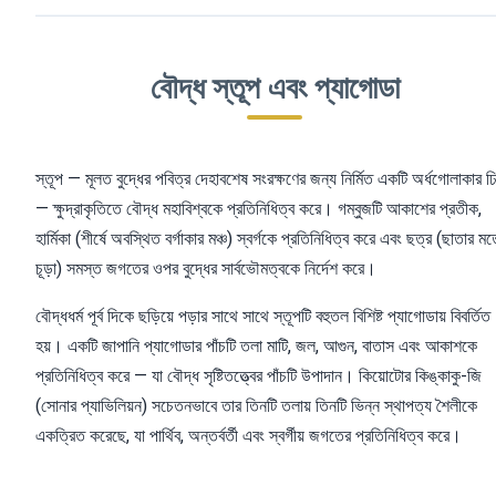
বৌদ্ধ স্তূপ এবং প্যাগোডা
স্তূপ — মূলত বুদ্ধের পবিত্র দেহাবশেষ সংরক্ষণের জন্য নির্মিত একটি অর্ধগোলাকার ঢ
— ক্ষুদ্রাকৃতিতে বৌদ্ধ মহাবিশ্বকে প্রতিনিধিত্ব করে। গম্বুজটি আকাশের প্রতীক,
হার্মিকা (শীর্ষে অবস্থিত বর্গাকার মঞ্চ) স্বর্গকে প্রতিনিধিত্ব করে এবং ছত্র (ছাতার ম
চূড়া) সমস্ত জগতের ওপর বুদ্ধের সার্বভৌমত্বকে নির্দেশ করে।
বৌদ্ধধর্ম পূর্ব দিকে ছড়িয়ে পড়ার সাথে সাথে স্তূপটি বহুতল বিশিষ্ট প্যাগোডায় বিবর্তিত
হয়। একটি জাপানি প্যাগোডার পাঁচটি তলা মাটি, জল, আগুন, বাতাস এবং আকাশকে
প্রতিনিধিত্ব করে — যা বৌদ্ধ সৃষ্টিতত্ত্বের পাঁচটি উপাদান। কিয়োটোর কিঙ্কাকু-জি
(সোনার প্যাভিলিয়ন) সচেতনভাবে তার তিনটি তলায় তিনটি ভিন্ন স্থাপত্য শৈলীকে
একত্রিত করেছে, যা পার্থিব, অন্তর্বর্তী এবং স্বর্গীয় জগতের প্রতিনিধিত্ব করে।