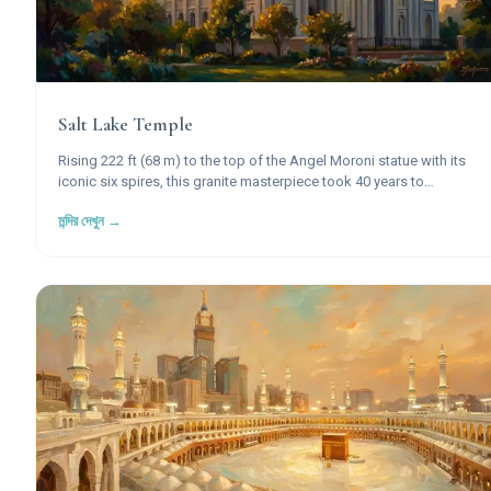
Salt Lake Temple
Rising 222 ft (68 m) to the top of the Angel Moroni statue with its
iconic six spires, this granite masterpiece took 40 years to
construct and stands as the most recognized symbol of The
মন্দির দেখুন →
Church of Jesus Christ of Latter-day Saints worldwide.