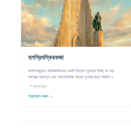
হলগ্রিমস্কিরকজা
আইসল্যান্ডের রেইকজাভিকের একটি বিখ্যাত লুথেরান গির্জা, যা তার
স্বতন্ত্র স্থাপত্য এবং প্যানোরামিক শহরের দৃশ্যের জন্য পরিচিত।
📍 আইসল্যান্ড
অনুসন্ধান করুন →