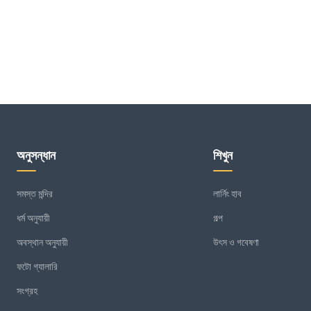
অনুসন্ধান
শিখুন
সমস্ত মন্দির
লার্নিং হাব
ধর্ম অনুযায়ী
গল্প
অবস্থান অনুযায়ী
উৎস ও গবেষণা
ফটো গ্যালারি
সংগ্রহ