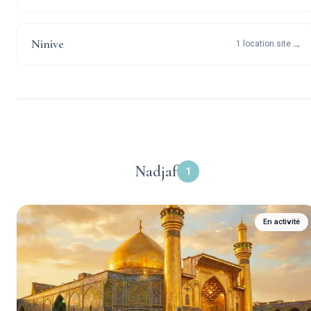
Ninive
→
1 location.site
Nadjaf
1
En activité