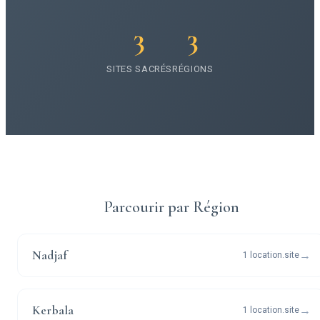
3
3
SITES SACRÉS
RÉGIONS
Parcourir par Région
Nadjaf
→
1 location.site
Kerbala
→
1 location.site