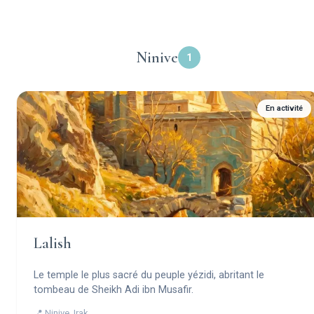
Ninive
1
En activité
Lalish
Le temple le plus sacré du peuple yézidi, abritant le
tombeau de Sheikh Adi ibn Musafir.
📍 Ninive, Irak