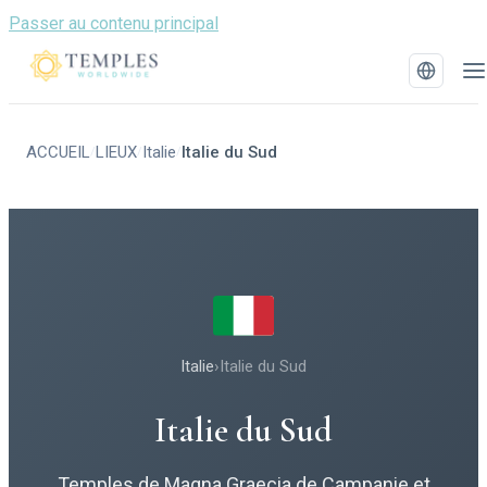
Passer au contenu principal
ACCUEIL
LIEUX
Italie
Italie du Sud
/
/
/
Italie
›
Italie du Sud
Italie du Sud
Temples de Magna Graecia de Campanie et