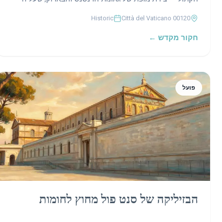
מוכתר כיפתו המרקיעה שחקים של מיכלאנג'לו, המגנה על
Historic
00120 Città del Vaticano
קברו של השליח פטרוס ועל אוצרות האמנות של ציוויליזציה.
חקור מקדש ←
פועל
הבזיליקה של סנט פול מחוץ לחומות