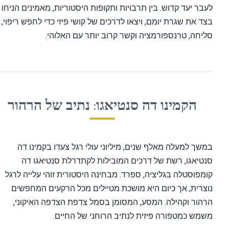
בר יעד קדוש. בין תרבויות ותקופות היסטוריות, מאמינים הניחו
ד את שגרת יומם, ויצאו לדרכים של קושי פיזי כדי לחפש ריפוי,
יחה, טרנספורמציה וקשר קרוב יותר עם האלוהי.
הקמינו דה סנטיאגו: נתיב של הרהור
שך למעלה מאלף שנים, מיליוני עולי רגל צעדו בקמינו דה
טיאגו, רשת של דרכים המובילות לקתדרלת סנטיאגו דה
מפוסטלה בגליציה, ספרד. מבחינה היסטורית זוהי עלייה לרגל
צרית, אך כיום היא מושכת מטיילים מכל הרקעים המחפשים
הור וקהילה. המסע, המסומן בסמל צדפת הצדפה האיקוני,
מש כמטפורה פיזית לנתיב הרוחני של החיים.