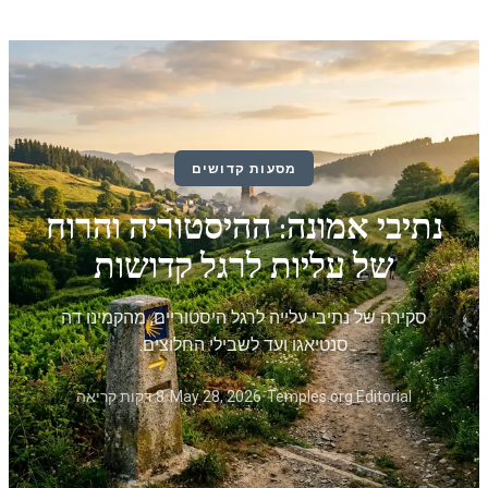
מסעות קדושים
נתיבי אמונה: ההיסטוריה והרוח
של עליות לרגל קדושות
סקירה של נתיבי עלייה לרגל היסטוריים, מהקמינו דה
סנטיאגו ועד לשבילי החלוצים.
Temples.org Editorial
•
May 28, 2026
•
8 דקות קריאה