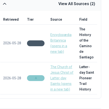
View All Sources (2)
Retrieved
Tier
Source
Field
The
Encyclopædia
History
Britannica
of the
2026-05-28
B
(opens in a
Camino
new tab)
de
Santiago
The Church of
Latter-
Jesus Christ of
day Saint
2026-05-28
Latter-day
Pioneer
A
Saints
(opens
Trail
in a new tab)
History