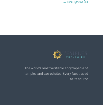
כל המיקומים ←
The world's most verifiable encyclopedia of
temples and sacred sites. Every fact traced
to its source.