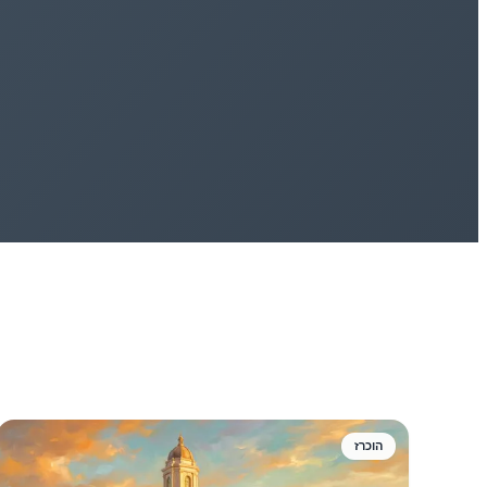
הוכרז