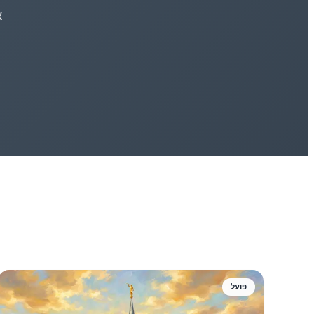
א
פועל