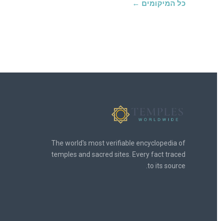
כל המיקומים ←
The world's most verifiable encyclopedia of
temples and sacred sites. Every fact traced
to its source.