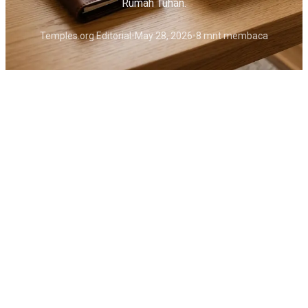
Rumah Tuhan.
Temples.org Editorial
•
May 28, 2026
•
8 mnt membaca