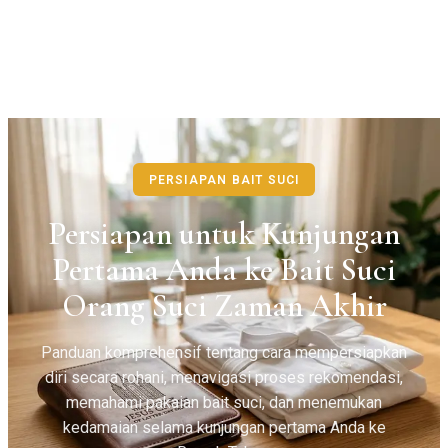
PERSIAPAN BAIT SUCI
Persiapan untuk Kunjungan
Pertama Anda ke Bait Suci
Orang Suci Zaman Akhir
Panduan komprehensif tentang cara mempersiapkan
diri secara rohani, menavigasi proses rekomendasi,
memahami pakaian bait suci, dan menemukan
kedamaian selama kunjungan pertama Anda ke