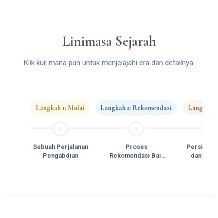
Linimasa Sejarah
Klik kuil mana pun untuk menjelajahi era dan detailnya.
Langkah 1: Mulai
Langkah 2: Rekomendasi
Langkah 3
Sebuah Perjalanan
Proses
Persiapan
Pengabdian
Rekomendasi Bait
dan Intel
Suci