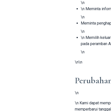
\n
\n Meminta inform
\n
Meminta penghapu
\n
\n Memilih kelua
pada peramban A
\n
\n\n
Perubahan
\n
\n Kami dapat memper
memperbarui tanggal 