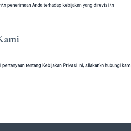
\n penerimaan Anda terhadap kebijakan yang direvisi.\n
Kami
 pertanyaan tentang Kebijakan Privasi ini, silakan\n hubungi kam