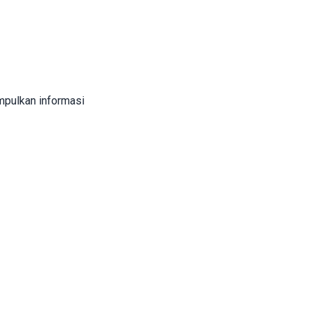
mpulkan informasi