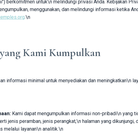
i") berkomitmen untuk\n melindungi privasi Anda. Kebijakan Priv
ngumpulkan, menggunakan, dan melindungi informasi ketika An
temples.org
.\n
i yang Kami Kumpulkan
n informasi minimal untuk menyediakan dan meningkatkan\n lay
naan:
Kami dapat mengumpulkan informasi non-pribadi\n yang ti
perti jenis peramban, jenis perangkat,\n halaman yang dikunjungi,
s melalui layanan\n analitik.\n