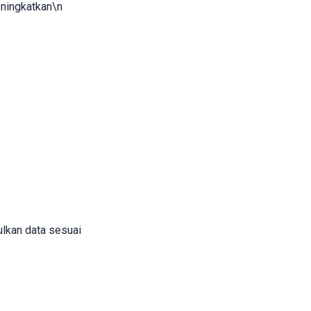
ningkatkan\n
lkan data sesuai