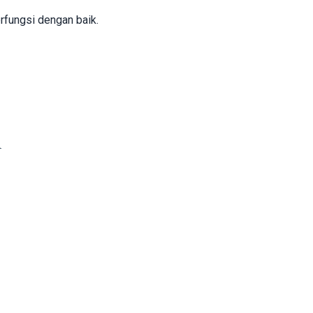
fungsi dengan baik.
i