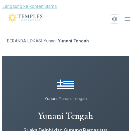
Langsung ke konten utama
BERANDA
LOKASI
Yunani
Yunani Tengah
/
/
/
Yunani
›
Yunani Tengah
Yunani Tengah
Suaka Delphi dan Gunung Parnassus