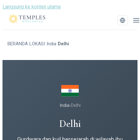
Langsung ke konten utama
BERANDA
LOKASI
India
Delhi
/
/
/
India
›
Delhi
Delhi
Gurdwara dan kuil bersejarah di wilayah ibu