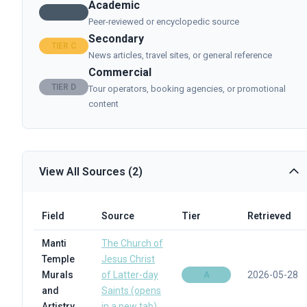
Academic
TIER B
Peer-reviewed or encyclopedic source
Secondary
TIER C
News articles, travel sites, or general reference
Commercial
TIER D
Tour operators, booking agencies, or promotional
content
View All Sources (2)
Field
Source
Tier
Retrieved
Manti
The Church of
Temple
Jesus Christ
Murals
of Latter-day
2026-05-28
A
and
Saints
(opens
Artistry
in a new tab)