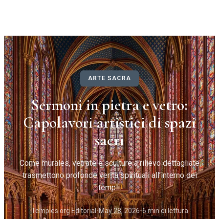
ARTE SACRA
Sermoni in pietra e vetro:
Capolavori artistici di spazi
sacri
Come murales, vetrate e sculture a rilievo dettagliate
trasmettono profonde verità spirituali all’interno dei
templi.
Temples.org Editorial
•
May 28, 2026
•
6 min di lettura