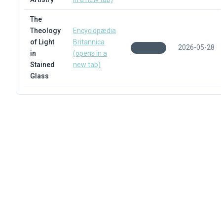
The
Theology
Encyclopædia
of Light
Britannica
2026-05-28
B
in
(opens in a
Stained
new tab)
Glass
Torna all'hub di apprendimento