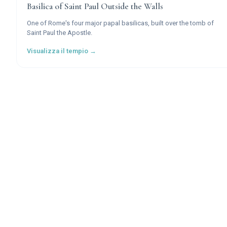
Basilica of Saint Paul Outside the Walls
One of Rome's four major papal basilicas, built over the tomb of
Saint Paul the Apostle.
Visualizza il tempio →
Sources & Research
Every fact on Temples.org is backed by verified
Sourc
& Research
. Each piece of information is rated by sou
tier and confidence level.
Official