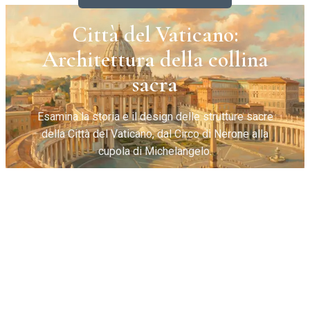
Città del Vaticano:
Architettura della collina
sacra
Esamina la storia e il design delle strutture sacre
della Città del Vaticano, dal Circo di Nerone alla
cupola di Michelangelo.
Temples.org Editorial
•
May 28, 2026
•
7 min di lettura