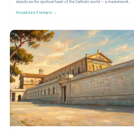
stands as the spiritual heart of the Catholic world — a masterwork
of Renaissance and Baroque genius crowned by Michelangelo's
Visualizza il tempio →
soaring dome, sheltering the tomb of the Apostle Peter and the
artistic treasures of a civilization.