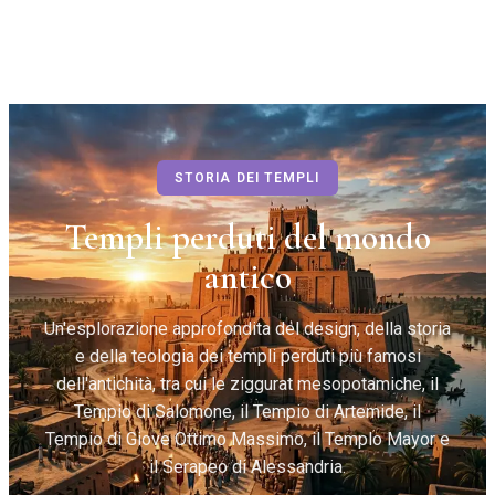
STORIA DEI TEMPLI
Templi perduti del mondo
antico
Un'esplorazione approfondita del design, della storia
e della teologia dei templi perduti più famosi
dell'antichità, tra cui le ziggurat mesopotamiche, il
Tempio di Salomone, il Tempio di Artemide, il
Tempio di Giove Ottimo Massimo, il Templo Mayor e
il Serapeo di Alessandria.