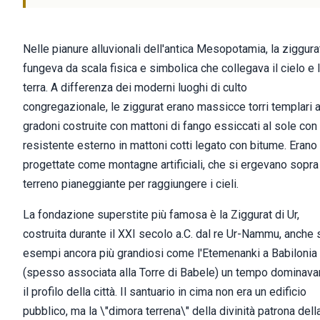
Nelle pianure alluvionali dell'antica Mesopotamia, la ziggura
fungeva da scala fisica e simbolica che collegava il cielo e 
terra. A differenza dei moderni luoghi di culto
congregazionale, le ziggurat erano massicce torri templari 
gradoni costruite con mattoni di fango essiccati al sole con
resistente esterno in mattoni cotti legato con bitume. Erano
progettate come montagne artificiali, che si ergevano sopra 
terreno pianeggiante per raggiungere i cieli.
La fondazione superstite più famosa è la Ziggurat di Ur,
costruita durante il XXI secolo a.C. dal re Ur-Nammu, anche 
esempi ancora più grandiosi come l'Etemenanki a Babilonia
(spesso associata alla Torre di Babele) un tempo dominav
il profilo della città. Il santuario in cima non era un edificio
pubblico, ma la \"dimora terrena\" della divinità patrona dell