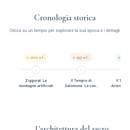
Cronologia storica
Clicca su un tempio per esplorare la sua epoca e i dettagli.
c. 2100 a.C.
c. 957 a.C.
c. 550 
Ziggurat: Le
Il Tempio di
Il Tempi
montagne artificiali
Salomone: La casa
Artemide 
del Signore
L'architettura del sacro