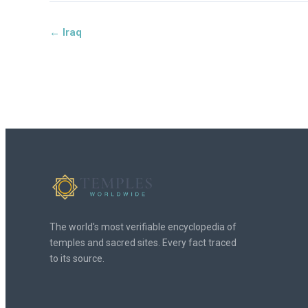
← Iraq
The world's most verifiable encyclopedia of
temples and sacred sites. Every fact traced
to its source.