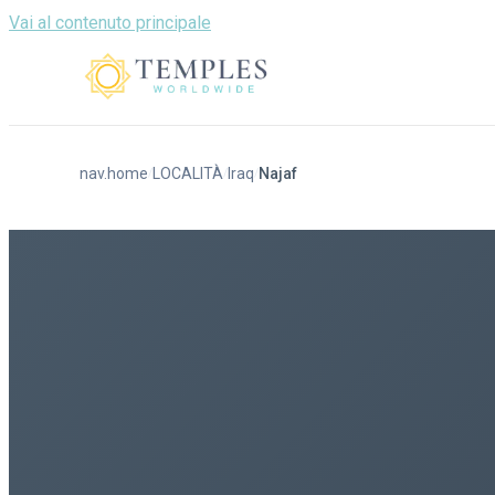
Vai al contenuto principale
nav.home
LOCALITÀ
Iraq
Najaf
/
/
/