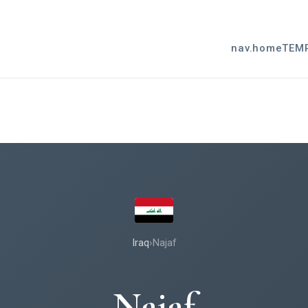
nav.home
TEM
Iraq
›
Najaf
Najaf