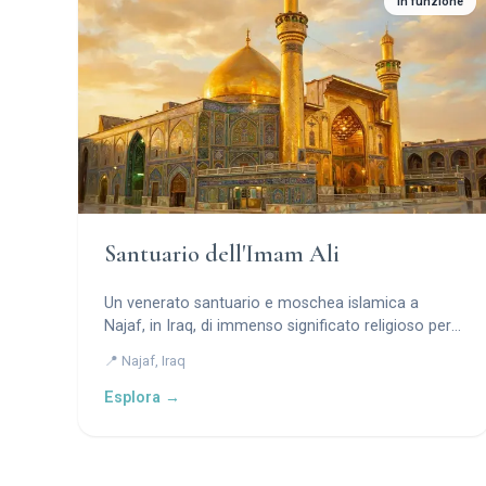
In funzione
Santuario dell'Imam Ali
Un venerato santuario e moschea islamica a
Najaf, in Iraq, di immenso significato religioso per i
musulmani sciiti.
📍 Najaf, Iraq
Esplora →