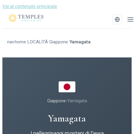
Vai al contenuto principale
nav.home
LOCALITÀ
Giappone
Yamagata
/
/
/
Giappone
›
Yamagata
Yamagata
I pellegrinaggi montani di Dewa