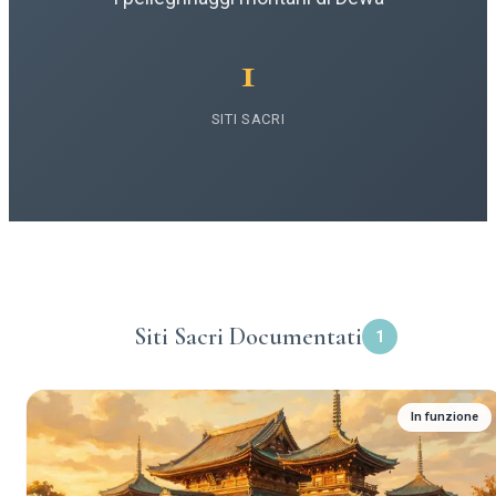
1
SITI SACRI
Siti Sacri Documentati
1
In funzione